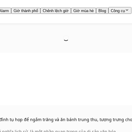
Alarm
Giờ thành phố
Chênh lệch giờ
Giờ mùa hè
Blog
Công cụ
a đình tụ họp để ngắm trăng và ăn bánh trung thu, tượng trưng cho
 nghĩa lịch sử, là một phần quan trọng của di sản văn hóa.