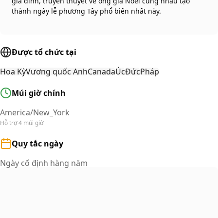
gia đình, truyền thuyết về ông già Noel cùng nhau tạo
thành ngày lễ phương Tây phổ biến nhất này.
Được tổ chức tại
Hoa Kỳ
Vương quốc Anh
Canada
Úc
Đức
Pháp
Múi giờ chính
America/New_York
Hỗ trợ 4 múi giờ
Quy tắc ngày
Ngày cố định hàng năm