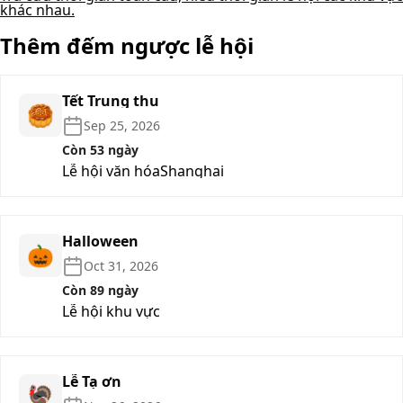
khác nhau.
Thêm đếm ngược lễ hội
Tết Trung thu
🥮
Sep 25, 2026
Còn 53 ngày
Lễ hội văn hóa
Shanghai
Halloween
🎃
Oct 31, 2026
Còn 89 ngày
Lễ hội khu vực
Lễ Tạ ơn
🦃