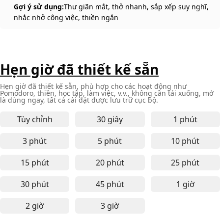
Gợi ý sử dụng:
Thư giãn mắt, thở nhanh, sắp xếp suy nghĩ,
nhắc nhở công việc, thiền ngắn
Hẹn giờ đã thiết kế sẵn
Hẹn giờ đã thiết kế sẵn, phù hợp cho các hoạt động như
Pomodoro, thiền, học tập, làm việc, v.v., không cần tải xuống, mở
là dùng ngay, tất cả cài đặt được lưu trữ cục bộ.
Tùy chỉnh
30 giây
1 phút
Hẹn giờ trực tuyến 30 giây - 
Hẹn giờ t
3 phút
5 phút
10 phút
Hẹn giờ trực tuyến 3 phút - phù hợp cho tập trun
Hẹn giờ trực tuyến 5 phút - 
Hẹn giờ t
15 phút
20 phút
25 phút
Hẹn giờ trực tuyến 15 phút - phù hợp cho học tập, 
Hẹn giờ trực tuyến 20 phút - 
Hẹn giờ t
30 phút
45 phút
1 giờ
Hẹn giờ trực tuyến 30 phút - phù hợp cho làm việc
Hẹn giờ trực tuyến 45 phút - 
Hẹn giờ t
2 giờ
3 giờ
Hẹn giờ trực tuyến 2 giờ - phù hợp cho làm việc sâ
Hẹn giờ trực tuyến 3 giờ - phù