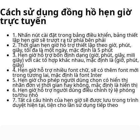
Cách sử dụng đồng hồ hẹn giờ
trực tuyến
1. Nhấn nút cài đặt trong bảng điều khiển, bảng thiết
lập hẹn giờ sẽ trượt ra từ phía bên phải
2. Thời gian hẹn giờ hỗ trợ thiết lập theo giờ, phút,
giây, tối đa là một ngày, mặc định là 5 phút
3. Hẹn giờ hỗ trợ bốn định dạng (giờ, phút, giây, mili
giây) với các tổ hợp khác nhau, mặc định là (giờ, phút,
giây)
4. Hẹn giờ hỗ trợ nhiều font chữ, sẽ có thêm font mới
trong tương lai, mặc định là font Inter
5. Hẹn giờ cho phép người dùng chọn có hiển thị
nhãn đơn vị thời gian hay không, mặc định là hiển thị
6. Hẹn giờ hỗ trợ người dùng điều chỉnh tỷ lệ phóng
to/thu nhỏ
7. Tất cả cấu hình của hẹn giờ sẽ được lưu trong trình
duyệt hiện tại, tiện cho lần sử dụng tiếp theo