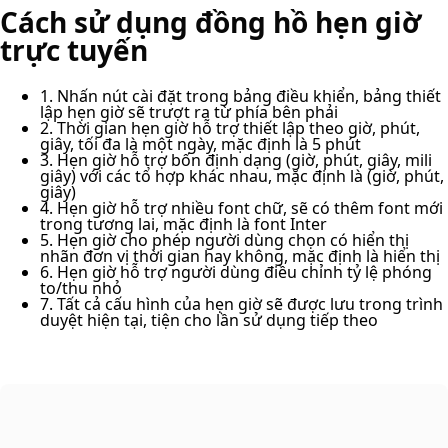
Cách sử dụng đồng hồ hẹn giờ
trực tuyến
1. Nhấn nút cài đặt trong bảng điều khiển, bảng thiết
lập hẹn giờ sẽ trượt ra từ phía bên phải
2. Thời gian hẹn giờ hỗ trợ thiết lập theo giờ, phút,
giây, tối đa là một ngày, mặc định là 5 phút
3. Hẹn giờ hỗ trợ bốn định dạng (giờ, phút, giây, mili
giây) với các tổ hợp khác nhau, mặc định là (giờ, phút,
giây)
4. Hẹn giờ hỗ trợ nhiều font chữ, sẽ có thêm font mới
trong tương lai, mặc định là font Inter
5. Hẹn giờ cho phép người dùng chọn có hiển thị
nhãn đơn vị thời gian hay không, mặc định là hiển thị
6. Hẹn giờ hỗ trợ người dùng điều chỉnh tỷ lệ phóng
to/thu nhỏ
7. Tất cả cấu hình của hẹn giờ sẽ được lưu trong trình
duyệt hiện tại, tiện cho lần sử dụng tiếp theo