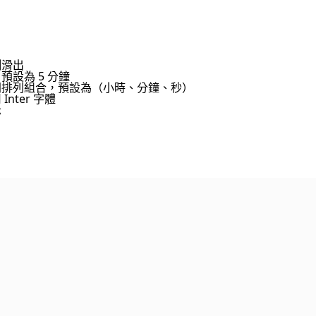
側滑出
設為 5 分鐘
同排列組合，預設為（小時、分鐘、秒）
ter 字體
示