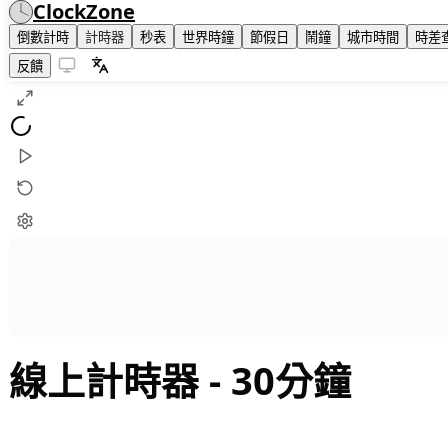
ClockZone
倒數計時
計時器
秒表
世界時鐘
節假日
鬧鐘
城市時間
時差
反饋
線上計時器
- 30分鐘