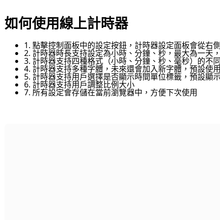
如何使用線上計時器
1. 點擊控制面板中的設定按鈕，計時器設定面板會從右
2. 計時器時長支持設定為小時、分鐘、秒，最大為一天，預
3. 計時器支持四種格式（小時、分鐘、秒、毫秒）的不
4. 計時器支持多種字體，未來還會加入新字體，預設使用 In
5. 計時器支持用戶選擇是否顯示時間單位標籤，預設顯
6. 計時器支持用戶調整比例大小
7. 所有設定會存儲在當前瀏覽器中，方便下次使用