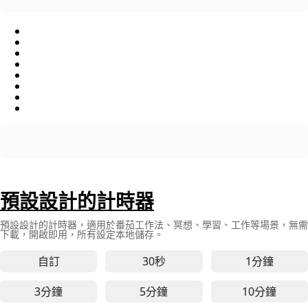
預設設計的計時器
預設設計的計時器，適用於番茄工作法、冥想、學習、工作等場景，無需
下載，開啟即用，所有設定本地儲存。
自訂
30秒
1分鐘
30秒線上計時器 - 適用於快
1分鐘線
3分鐘
5分鐘
10分鐘
3分鐘線上計時器 - 適用於短時間專注、快速休息與
5分鐘線上計時器 - 適用於番
10分鐘