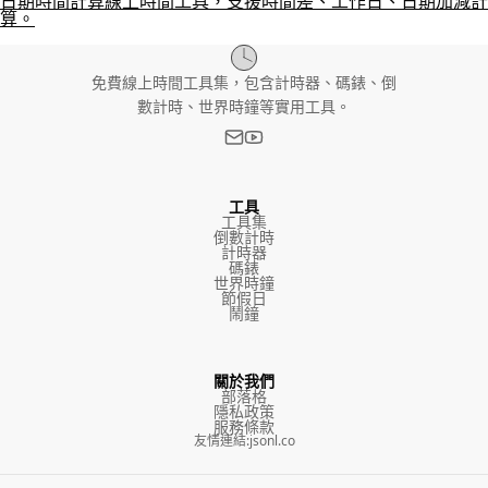
日期時間計算線上時間工具，支援時間差、工作日、日期加減計
算。
免費線上時間工具集，包含計時器、碼錶、倒
數計時、世界時鐘等實用工具。
工具
工具集
倒數計時
計時器
碼錶
世界時鐘
節假日
鬧鐘
關於我們
部落格
隱私政策
服務條款
友情連結
:
jsonl.co