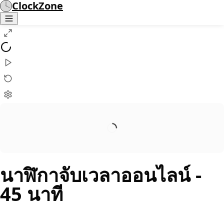
ClockZone
นาฬิกาจับเวลาออนไลน์
-
45 นาที