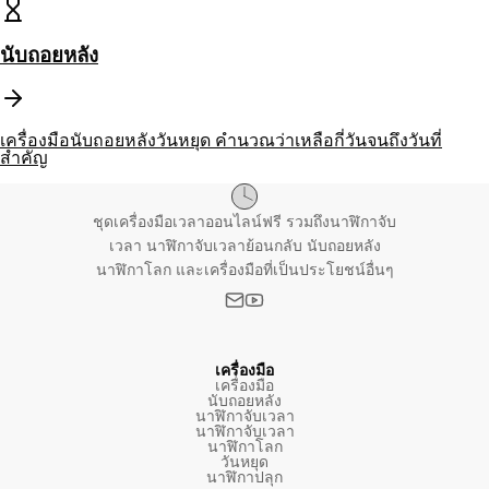
นับถอยหลัง
เครื่องมือนับถอยหลังวันหยุด คำนวณว่าเหลือกี่วันจนถึงวันที่
สำคัญ
ชุดเครื่องมือเวลาออนไลน์ฟรี รวมถึงนาฬิกาจับ
เวลา นาฬิกาจับเวลาย้อนกลับ นับถอยหลัง
นาฬิกาโลก และเครื่องมือที่เป็นประโยชน์อื่นๆ
เครื่องมือ
เครื่องมือ
นับถอยหลัง
นาฬิกาจับเวลา
นาฬิกาจับเวลา
นาฬิกาโลก
วันหยุด
นาฬิกาปลุก