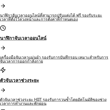
นาฬิกาจับเวลาออนไลน์ที่สามารถปรับแต่งได้ ฟรี รองรับระยะ
เวลาที่ตั้งไว้ล่วงหน้าและการตั้งค่าที่กำหนดเอง
นาฬิกาจับเวลาออนไลน์
เครื่องมือจับเวลาแม่นยำ รองรับการบันทึกรอบ เหมาะสำหรับการ
จับเวลาการออกกำลังกาย
ตัวจับเวลาช่วงระยะ
ตัวจับเวลาช่วงระยะ HIIT รองรับการวนซ้ำโดยอัตโนมัติของช่วง
เวลาการทำงานและพักผ่อน