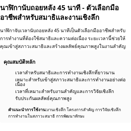
นาฬิกานับถอยหลัง 45 นาที - ตัวเลือกมือ
อาชีพสำหรับสมาธิและงานเชิงลึก
นาฬิกาจับเวลานับถอยหลัง 45 นาทีเป็นตัวเลือกมืออาชีพสำหรับ
การทำงานที่ต้องใช้สมาธิและความต่อเนื่อง ระยะเวลานี้ช่วยให้
คุณเข้าสู่สภาวะสมาธิและสร้างผลลัพธ์คุณภาพสูงในงานสำคัญ
คุณสมบัติหลัก
เวลาสำหรับสมาธิและการทำงานเชิงลึกที่ยาวนาน
เหมาะสำหรับเข้าสู่สภาวะสมาธิและการทำงานอย่างต่อ
เนื่อง
เวลาที่เหมาะสำหรับงานสำคัญและการวิจัยเชิงลึก
รับประกันผลลัพธ์คุณภาพสูง
คำแนะนำการใช้งาน:
งานเชิงลึก โครงการสำคัญ การวิจัยเชิงลึก
การทำงานในสภาวะสมาธิ การพัฒนาทักษะ