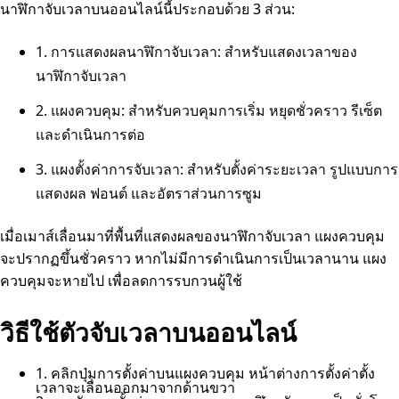
นาฬิกาจับเวลาบนออนไลน์นี้ประกอบด้วย 3 ส่วน:
1. การแสดงผลนาฬิกาจับเวลา: สำหรับแสดงเวลาของ
นาฬิกาจับเวลา
2. แผงควบคุม: สำหรับควบคุมการเริ่ม หยุดชั่วคราว รีเซ็ต
และดำเนินการต่อ
3. แผงตั้งค่าการจับเวลา: สำหรับตั้งค่าระยะเวลา รูปแบบการ
แสดงผล ฟอนต์ และอัตราส่วนการซูม
เมื่อเมาส์เลื่อนมาที่พื้นที่แสดงผลของนาฬิกาจับเวลา แผงควบคุม
จะปรากฏขึ้นชั่วคราว หากไม่มีการดำเนินการเป็นเวลานาน แผง
ควบคุมจะหายไป เพื่อลดการรบกวนผู้ใช้
วิธีใช้ตัวจับเวลาบนออนไลน์
1. คลิกปุ่มการตั้งค่าบนแผงควบคุม หน้าต่างการตั้งค่าตั้ง
เวลาจะเลื่อนออกมาจากด้านขวา