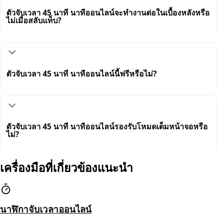
ตัวจับเวลา 45 นาที นาทีออนไลน์จะทำงานต่อในเบื้องหลังหรือ
ไม่เมื่อสลับแท็บ?
ตัวจับเวลา 45 นาที นาทีออนไลน์นี้ฟรีหรือไม่?
ตัวจับเวลา 45 นาที นาทีออนไลน์รองรับโหมดเต็มหน้าจอหรือ
ไม่?
เครื่องมือที่เกี่ยวข้องแนะนำ
นาฬิกาจับเวลาออนไลน์