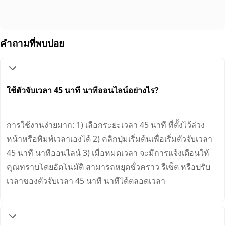
คำถามที่พบบ่อย
ใช้ตัวจับเวลา 45 นาที นาทีออนไลน์อย่างไร?
การใช้งานง่ายมาก: 1) เลือกระยะเวลา 45 นาที ที่ตั้งไว้ล่วง
หน้าหรือพิมพ์เวลาเองได้ 2) คลิกปุ่มเริ่มต้นเพื่อเริ่มตัวจับเวลา
45 นาที นาทีออนไลน์ 3) เมื่อหมดเวลา จะมีการแจ้งเตือนให้
คุณทราบโดยอัตโนมัติ สามารถหยุดชั่วคราว รีเซ็ต หรือปรับ
เวลาของตัวจับเวลา 45 นาที นาทีได้ตลอดเวลา