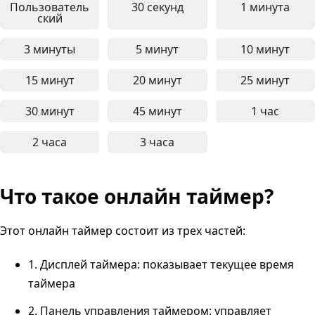
Пользователь
30 секунд
1 минута
30-секундный онлайн таймер
1-минутн
ский
3 минуты
5 минут
10 минут
3-минутный онлайн таймер - для короткой кон
5-минутный онлайн таймер 
10-минут
15 минут
20 минут
25 минут
15-минутный онлайн таймер - идеален для сос
20-минутный онлайн таймер
25-минут
30 минут
45 минут
1 час
30-минутный онлайн таймер - для работы сред
45-минутный онлайн таймер
1-часово
2 часа
3 часа
2-часовой онлайн таймер - идеален для глубок
3-часовой онлайн таймер - 
Что такое онлайн таймер?
Этот онлайн таймер состоит из трех частей:
1. Дисплей таймера: показывает текущее время
таймера
2. Панель управления таймером: управляет