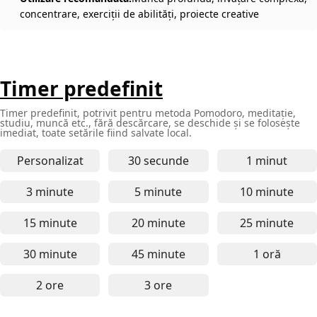
concentrare, exerciții de abilități, proiecte creative
Timer predefinit
Timer predefinit, potrivit pentru metoda Pomodoro, meditație,
studiu, muncă etc., fără descărcare, se deschide și se folosește
imediat, toate setările fiind salvate local.
Personalizat
30 secunde
1 minut
Timer online de 30 secunde - 
Timer onl
3 minute
5 minute
10 minute
Timer online de 3 minute - pentru concentrare scur
Timer online de 5 minute - pe
Timer onl
15 minute
20 minute
25 minute
Timer online de 15 minute - pentru studiu concentr
Timer online de 20 minute - p
Timer onl
30 minute
45 minute
1 oră
Timer online de 30 minute - pentru muncă de dura
Timer online de 45 minute - 
Timer onl
2 ore
3 ore
Timer online de 2 ore - pentru muncă profundă, în
Timer online de 3 ore - pentr