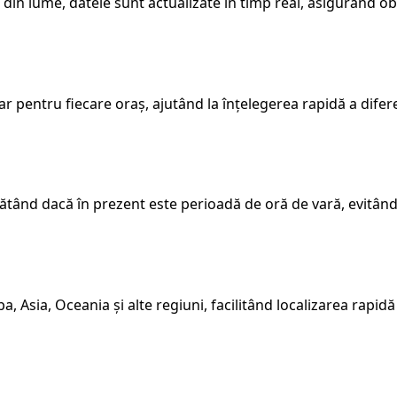
e din lume, datele sunt actualizate în timp real, asigurând o
r pentru fiecare oraș, ajutând la înțelegerea rapidă a difer
tând dacă în prezent este perioadă de oră de vară, evitând e
 Asia, Oceania și alte regiuni, facilitând localizarea rapidă