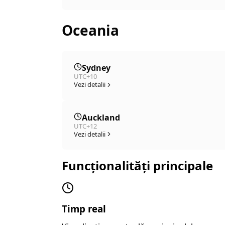
Oceania
Sydney
UTC+10
Vezi detalii
Auckland
UTC+12
Vezi detalii
Funcționalități principale
Timp real