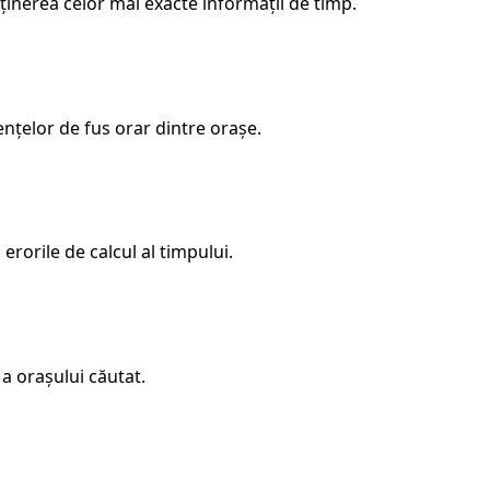
bținerea celor mai exacte informații de timp.
ențelor de fus orar dintre orașe.
rorile de calcul al timpului.
 a orașului căutat.