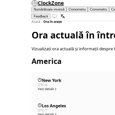
ClockZone
Numărătoare inversă
Cronometru
Cronometru
Ce
Feedback
Acasă
/
Ora în orașe
Ora actuală în înt
Vizualizați ora actuală și informații despre 
America
New York
UTC-4
Vezi detalii
Los Angeles
UTC-7
Vezi detalii