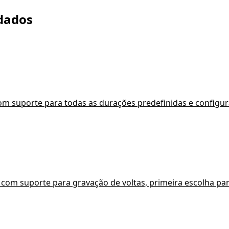
dados
m suporte para todas as durações predefinidas e configur
com suporte para gravação de voltas, primeira escolha p