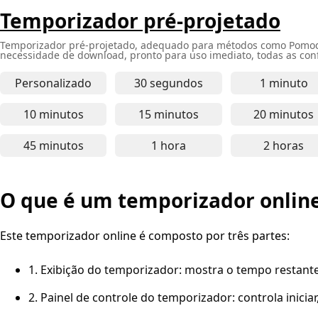
Temporizador pré-projetado
Temporizador pré-projetado, adequado para métodos como Pomodor
necessidade de download, pronto para uso imediato, todas as conf
Personalizado
30 segundos
1 minuto
Temporizador online de 30 
Tempor
10 minutos
15 minutos
20 minutos
Temporizador online de 10 minutos - adequado pa
Temporizador online de 15 
Tempor
45 minutos
1 hora
2 horas
Temporizador online de 45 minutos - para foco p
Temporizador online de 1 ho
Tempor
O que é um temporizador onlin
Este temporizador online é composto por três partes:
1. Exibição do temporizador: mostra o tempo restant
2. Painel de controle do temporizador: controla iniciar, 