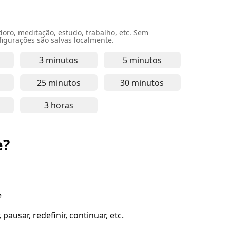
o, meditação, estudo, trabalho, etc. Sem
igurações são salvas localmente.
3 minutos
5 minutos
segundos - para pausas rápidas, exercícios breves e foco
izador online de 1 minuto - perfeito para tarefas rápida
Temporizador online de 3 minutos - para foc
Temporizador online d
25 minutos
30 minutos
ra tarefas curtas, prática de meditação e foco de estudo
minutos - ótimo para estudo concentrado, tarefas de traba
izador online de 20 minutos - para foco intenso, sessões 
Temporizador online de 25 minutos - dura
Temporizador online d
-
3 horas
rolongado, trabalho intenso e tarefas de estudo
ra - ideal para trabalho profundo, estudos intensos e tar
izador online de 2 horas - indicado para trabalho profund
Temporizador online de 3 horas - para foco
-
Cronômetr
e?
e
pausar, redefinir, continuar, etc.