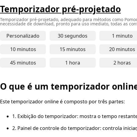
Temporizador pré-projetado
Temporizador pré-projetado, adequado para métodos como Pomodor
necessidade de download, pronto para uso imediato, todas as conf
Personalizado
30 segundos
1 minuto
Temporizador online de 30 
Tempor
10 minutos
15 minutos
20 minutos
Temporizador online de 10 minutos - adequado pa
Temporizador online de 15 
Tempor
45 minutos
1 hora
2 horas
Temporizador online de 45 minutos - para foco p
Temporizador online de 1 ho
Tempor
O que é um temporizador onlin
Este temporizador online é composto por três partes:
1. Exibição do temporizador: mostra o tempo restant
2. Painel de controle do temporizador: controla iniciar, 