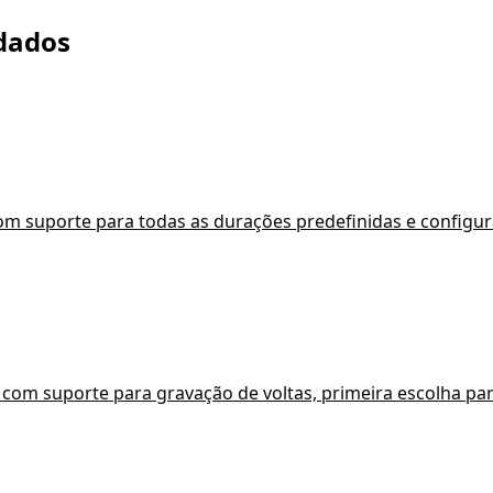
dados
m suporte para todas as durações predefinidas e configur
com suporte para gravação de voltas, primeira escolha p