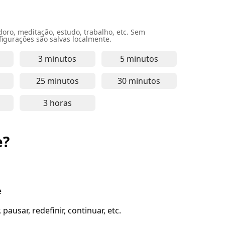
o, meditação, estudo, trabalho, etc. Sem
igurações são salvas localmente.
3 minutos
5 minutos
segundos - para pausas rápidas, exercícios breves e foco
izador online de 1 minuto - perfeito para tarefas rápida
Temporizador online de 3 minutos - para foc
Temporizador online d
25 minutos
30 minutos
ra tarefas curtas, prática de meditação e foco de estudo
minutos - ótimo para estudo concentrado, tarefas de traba
izador online de 20 minutos - para foco intenso, sessões 
Temporizador online de 25 minutos - dura
Temporizador online d
-
3 horas
rolongado, trabalho intenso e tarefas de estudo
ra - ideal para trabalho profundo, estudos intensos e tar
izador online de 2 horas - indicado para trabalho profund
Temporizador online de 3 horas - para foco
-
Cronômetr
e?
e
pausar, redefinir, continuar, etc.