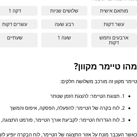
מותאם אישית
שלושים שניות
דקה 1
שלושים שניות - מושלם להפסקות 
טיימר ש
עשר דקות
רבע שעה
עשרים דקות
טיימר של עשר דקות - מתאים לעבודה קצרה, תרגול מדיט
טיימר של רבע שעה - מתאים ללמ
עשרים ד
ארבעים וחמש
שעה 1
שעתיים
טיימר של שעה אחת - מתאים לעב
טיימר ש
דקות
ארבעים וחמש דקות - מתאים לעבודה ממושכת, מיקוד עמו
מהו טיימר מקוון?
טיימר מקוון זה מורכב משלושה חלקים:
1. תצוגת הטיימר: להצגת הזמן שנותר
2. לוח בקרה של הטיימר: להפעלה, הפסקה, איפוס והמשך
3. לוח הגדרות הטיימר: לקביעת אורך הטיימר, פורמט התצוגה, הגדרות הפונט, קנה מידה
כאשר העכבר מונח על אזור התצוגה של הטיימר, לוח הבקרה יופיע לזמן