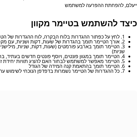
ייעלם, להפחתת ההפרעה למשתמש
כיצד להשתמש בטיימר מקוון
1. לחץ על כפתור ההגדרות בלוח הבקרה, לוח ההגדרות של הטיימר יופיע ויתגלגל מימין
2. אורך הטיימר תומך בהגדרות של שעות, דקות ושניות, עם מקסימום של יום אחד, ברירת מחדל 5 דקות
3. הטיימר תומך בארבע פורמטים (שעות, דקות, שניות, מילישני
שניות)
4. הטיימר תומך במגוון פונטים, ויוסף פונטים חדשים בעתיד, ברירת המחדל היא פונט Inter
5. הטיימר מאפשר למשתמש לבחור האם להציג תוויות יחידת זמן, ברירת מחדל היא להציג
6. הטיימר תומך בהתאמת קנה המידה של הגודל
7. כל ההגדרות של הטיימר נשמרות בדפדפן הנוכחי לשימוש עתידי