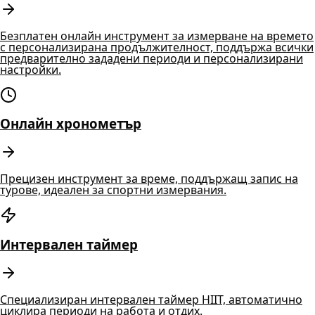
Безплатен онлайн инструмент за измерване на времето
с персонализирана продължителност, поддържа всички
предварително зададени периоди и персонализирани
настройки.
Онлайн хронометър
Прецизен инструмент за време, поддържащ запис на
турове, идеален за спортни измервания.
Интервален таймер
Специализиран интервален таймер HIIT, автоматично
циклира периоди на работа и отдих.