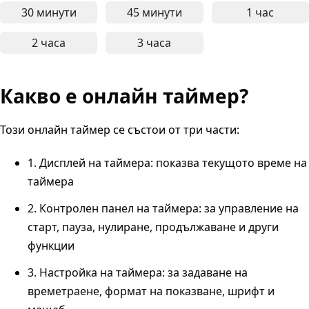
30 минути
45 минути
1 час
Онлайн таймер за 30 минути - подходящ за сре
Онлайн таймер за 45 минути
Онлайн т
2 часа
3 часа
Онлайн таймер за 2 часа - подходящ за дълбок
Онлайн таймер за 3 часа - 
Какво е онлайн таймер?
Този онлайн таймер се състои от три части:
1. Дисплей на таймера: показва текущото време на
таймера
2. Контролен панел на таймера: за управление на
старт, пауза, нулиране, продължаване и други
функции
3. Настройка на таймера: за задаване на
времетраене, формат на показване, шрифт и