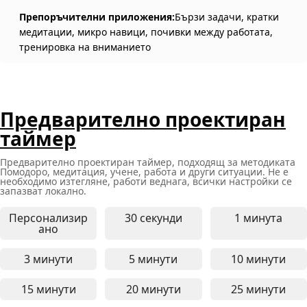
Препоръчителни приложения:
Бързи задачи, кратки
медитации, микро навици, почивки между работата,
тренировка на вниманието
Предварително проектиран
таймер
Предварително проектиран таймер, подходящ за методиката
Помодоро, медитация, учене, работа и други ситуации. Не е
необходимо изтегляне, работи веднага, всички настройки се
запазват локално.
Персонализир
30 секунди
1 минута
Онлайн таймер за 30 секунд
Онлайн т
ано
3 минути
5 минути
10 минути
Онлайн таймер за 3 минути - подходящ за кра
Онлайн таймер за 5 минути 
Онлайн т
15 минути
20 минути
25 минути
Онлайн таймер за 15 минути - подходящ за уче
Онлайн таймер за 20 минути
Онлайн т