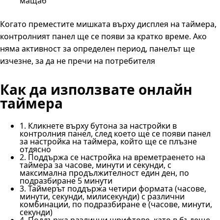
мащаб
Когато преместите мишката върху дисплея на таймера,
контролният панел ще се появи за кратко време. Ако
няма активност за определен период, панелът ще
изчезне, за да не пречи на потребителя
Как да използвате онлайн
таймера
1. Кликнете върху бутона за настройки в
контролния панел, след което ще се появи панел
за настройка на таймера, който ще се плъзне
отдясно
2. Поддържа се настройка на времетраенето на
таймера за часове, минути и секунди, с
максимална продължителност един ден, по
подразбиране 5 минути
3. Таймерът поддържа четири формата (часове,
минути, секунди, милисекунди) с различни
комбинации, по подразбиране е (часове, минути,
секунди)
4. Поддържа различни шрифтове, като в бъдеще