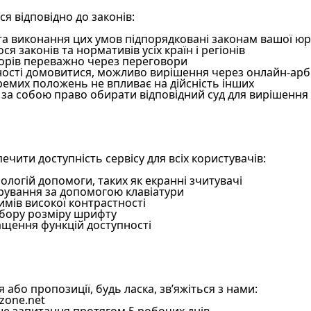
я відповідно до законів:
та виконання цих умов підпорядковані законам вашої юр
я законів та нормативів усіх країн і регіонів
порів переважно через переговори
ості домовитися, можливо вирішення через онлайн-арбі
ремих положень не впливає на дійсність інших
за собою право обирати відповідний суд для вирішення 
чити доступність сервісу для всіх користувачів:
ологій допомоги, таких як екранні зчитувачі
рування за допомогою клавіатури
мів високої контрастності
бору розміру шрифту
ащення функцій доступності
 або пропозиції, будь ласка, зв’яжіться з нами:
zone.net
ше запитання протягом 5 робочих днів.