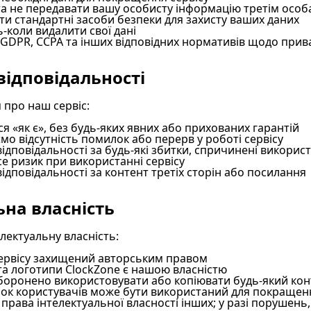
та не передавати вашу особисту інформацію третім особ
и стандартні засоби безпеки для захисту ваших даних
-коли видалити свої дані
GDPR, CCPA та інших відповідних нормативів щодо прив
відповідальності
 про наш сервіс:
ся «як є», без будь-яких явних або прихованих гарантій
мо відсутність помилок або перерв у роботі сервісу
ідповідальності за будь-які збитки, спричинені викорис
е ризик при використанні сервісу
ідповідальності за контент третіх сторін або посилання
ьна власність
лектуальну власність:
сервісу захищений авторським правом
та логотипи ClockZone є нашою власністю
аборонено використовувати або копіювати будь-який кон
зок користувачів може бути використаний для покращенн
рава інтелектуальної власності інших; у разі порушень,