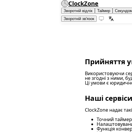
ClockZone
Зворотній відлік
Таймер
Секундом
Зворотній зв'язок
Прийняття 
Використовуючи сер
не згодні з ними, б
Ці умови є юридичн
Наші сервіс
ClockZone надає такі
Точний таймер
Налаштовувани
Функція конвер