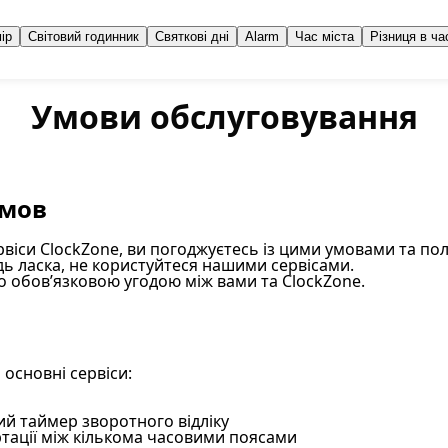
ір
Світовий годинник
Святкові дні
Alarm
Час міста
Різниця в ча
Умови обслуговування
умов
віси ClockZone, ви погоджуєтесь із цими умовами та п
удь ласка, не користуйтеся нашими сервісами.
о обов’язковою угодою між вами та ClockZone.
и
 основні сервіси:
й таймер зворотного відліку
тації між кількома часовими поясами