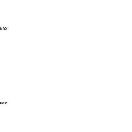
ках:
ами