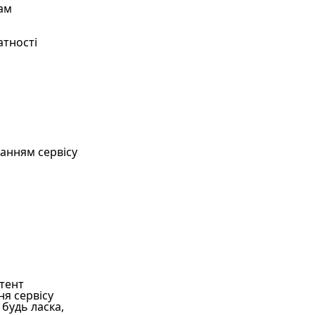
ам
атності
танням сервісу
тент
я сервісу
 будь ласка,