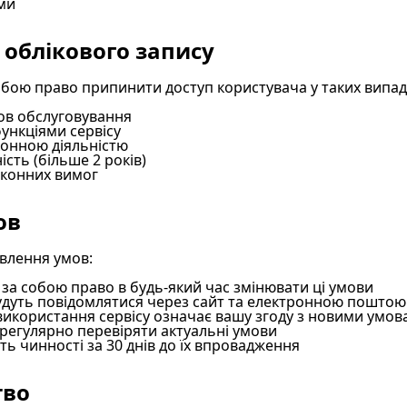
ами
облікового запису
бою право припинити доступ користувача у таких випад
в обслуговування
ункціями сервісу
конною діяльністю
ість (більше 2 років)
аконних вимог
ов
влення умов:
а собою право в будь-який час змінювати ці умови
будуть повідомлятися через сайт та електронною поштою
икористання сервісу означає вашу згоду з новими умов
регулярно перевіряти актуальні умови
ь чинності за 30 днів до їх впровадження
тво