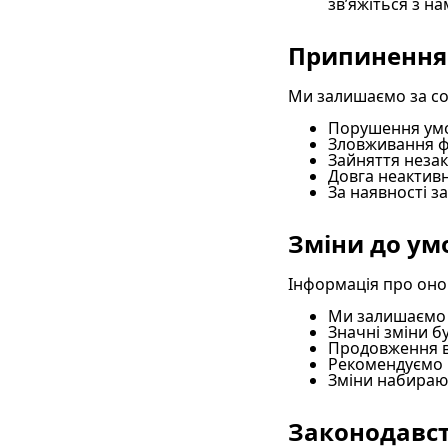
зв’яжіться з н
Припинення 
Ми залишаємо за со
Порушення умо
Зловживання ф
Зайняття неза
Довга неактивн
За наявності з
Зміни до ум
Інформація про оно
Ми залишаємо з
Значні зміни 
Продовження в
Рекомендуємо 
Зміни набирают
Законодавс