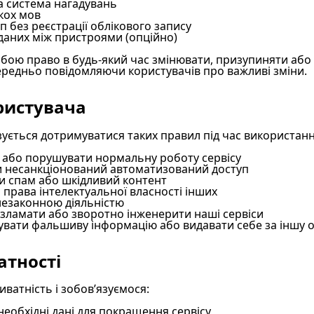
 система нагадувань
кох мов
 без реєстрації облікового запису
даних між пристроями (опційно)
бою право в будь-який час змінювати, призупиняти або 
передньо повідомляючи користувачів про важливі зміни.
ристувача
ується дотримуватися таких правил під час використанн
 або порушувати нормальну роботу сервісу
и несанкціонований автоматизований доступ
 спам або шкідливий контент
права інтелектуальної власності інших
незаконною діяльністю
зламати або зворотно інженерити наші сервіси
увати фальшиву інформацію або видавати себе за іншу 
атності
ватність і зобов’язуємося:
еобхідні дані для покращення сервісу