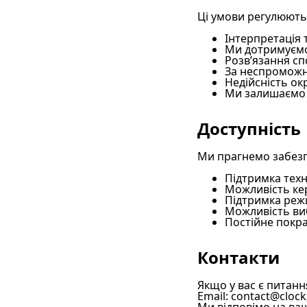
Ці умови регулюютьс
Інтерпретація 
Ми дотримуємос
Розв’язання с
За неспроможн
Недійсність ок
Ми залишаємо 
Доступність
Ми прагнемо забезпе
Підтримка техн
Можливість ке
Підтримка режи
Можливість ви
Постійне покр
Контакти
Якщо у вас є питання
Email:
contact@clock
Ми відповімо на ва