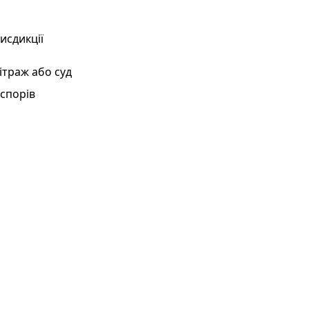
исдикції
траж або суд
спорів