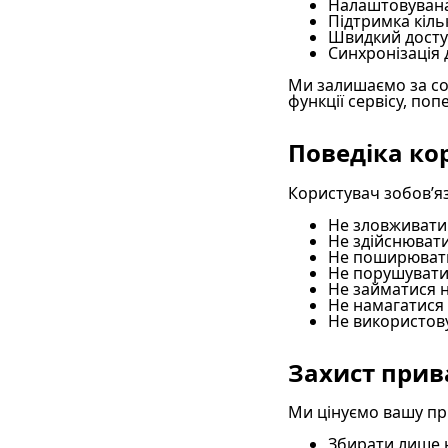
Налаштовувана
Підтримка кіль
Швидкий доступ
Синхронізація 
Ми залишаємо за со
функції сервісу, по
Поведіка ко
Користувач зобов’яз
Не зловживати
Не здійснюват
Не поширювати
Не порушувати 
Не займатися 
Не намагатися 
Не використов
Захист прив
Ми цінуємо вашу при
Збирати лише н