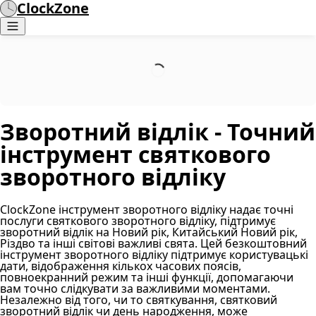
ClockZone
Зворотний відлік - Точний
інструмент святкового
зворотного відліку
ClockZone інструмент зворотного відліку надає точні
послуги святкового зворотного відліку, підтримує
зворотний відлік на Новий рік, Китайський Новий рік,
Різдво та інші світові важливі свята. Цей безкоштовний
інструмент зворотного відліку підтримує користувацькі
дати, відображення кількох часових поясів,
повноекранний режим та інші функції, допомагаючи
вам точно слідкувати за важливими моментами.
Незалежно від того, чи то святкування, святковий
зворотний відлік чи день народження, може