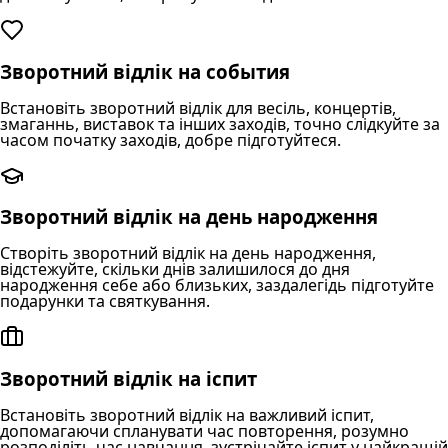
Зворотний відлік на события
Встановіть зворотний відлік для весіль, концертів,
змаганнь, виставок та інших заходів, точно слідкуйте за
часом початку заходів, добре підготуйтеся.
Зворотний відлік на день народження
Створіть зворотний відлік на день народження,
відстежуйте, скільки днів залишилося до дня
народження себе або близьких, заздалегідь підготуйте
подарунки та святкування.
Зворотний відлік на іспит
Встановіть зворотний відлік на важливий іспит,
допомагаючи спланувати час повторення, розумно
розподіліть час навчання, зустрічайте іспит у найкращій