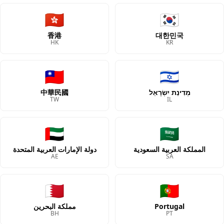
🇭🇰
🇰🇷
香港
대한민국
HK
KR
🇹🇼
🇮🇱
中華民國
מְדִינַת יִשְׂרָאֵל
TW
IL
🇦🇪
🇸🇦
المملكة العربية السعودية
دولة الإمارات العربية المتحدة
AE
SA
🇧🇭
🇵🇹
مملكة البحرين
Portugal
BH
PT