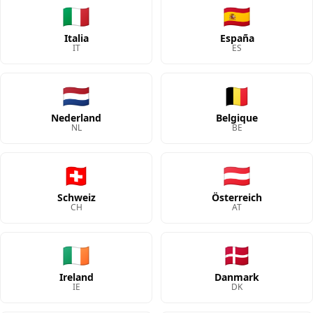
🇮🇹
🇪🇸
Italia
España
IT
ES
🇳🇱
🇧🇪
Nederland
Belgique
NL
BE
🇨🇭
🇦🇹
Schweiz
Österreich
CH
AT
🇮🇪
🇩🇰
Ireland
Danmark
IE
DK