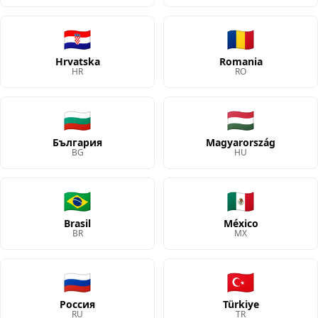
🇭🇷
🇷🇴
Hrvatska
Romania
HR
RO
🇧🇬
🇭🇺
България
Magyarország
BG
HU
🇧🇷
🇲🇽
Brasil
México
BR
MX
🇷🇺
🇹🇷
Россия
Türkiye
RU
TR