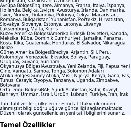
Moğolistan, Kazakistan, Özbekistan
Avrupa Bölgesi
İngiltere, Almanya, Fransa, İtalya, İspanya,
Hollanda, Belçika, İsviçre, Avusturya, İrlanda, Danimarka,
İsveç, Norveç, Finlandiya, Polonya, Çekya, Macaristan,
Romanya, Bulgaristan, Yunanistan, Portekiz, Hırvatistan,
Slovakya, Slovenya, Estonya, Letonya, Litvanya,
Lüksemburg, Malta, Kıbrıs
Kuzey Amerika Bölgesi
Amerika Birleşik Devletleri, Kanada,
Meksika, Küba, Dominik Cumhuriyeti, Jamaika, Panama,
Kosta Rika, Guatemala, Honduras, El Salvador, Nikaragua,
Belize
Güney Amerika Bölgesi
Brezilya, Arjantin, Şili, Peru,
Kolombiya, Venezuela, Ekvador, Bolivya, Paraguay,
Uruguay, Guyana, Surinam
Okyanusya Bölgesi
Avustralya, Yeni Zelanda, Fiji, Papua Yeni
Gine, Vanuatu, Samoa, Tonga, Solomon Adaları
Afrika Bölgesi
Güney Afrika, Mısır, Nijerya, Kenya, Gana, Fas,
Tunus, Cezayir, Etyopya, Tanzanya, Uganda, Zimbabve,
Botsvana
Orta Doğu Bölgesi
BAE, Suudi Arabistan, Katar, Kuveyt,
Bahreyn, Umman, İsrail, Ürdün, Lübnan, Türkiye, İran, Irak
Tüm tatil verileri, ülkelerin resmi tatil takvimlerinden
alınmıştır; bilgi doğruluğu ve güncelliği sağlanmaktadır.
Düzenli olarak güncellenir, en yeni tatil bilgilerini sunarız.
Temel Özellikler