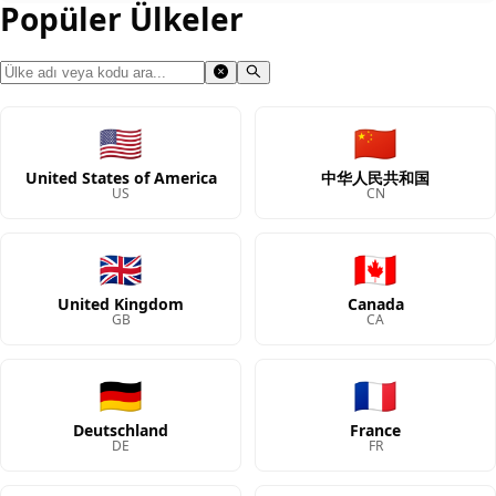
Popüler Ülkeler
🇺🇸
🇨🇳
United States of America
中华人民共和国
US
CN
🇬🇧
🇨🇦
United Kingdom
Canada
GB
CA
🇩🇪
🇫🇷
Deutschland
France
DE
FR