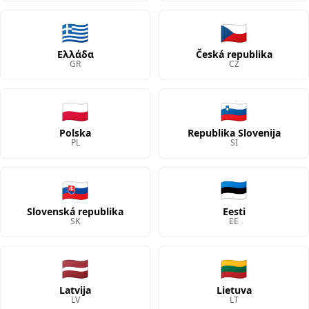
🇬🇷
🇨🇿
Ελλάδα
Česká republika
GR
CZ
🇵🇱
🇸🇮
Polska
Republika Slovenija
PL
SI
🇸🇰
🇪🇪
Slovenská republika
Eesti
SK
EE
🇱🇻
🇱🇹
Latvija
Lietuva
LV
LT