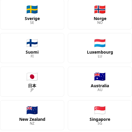
🇸🇪
🇳🇴
Sverige
Norge
SE
NO
🇫🇮
🇱🇺
Suomi
Luxembourg
FI
LU
🇯🇵
🇦🇺
日本
Australia
JP
AU
🇳🇿
🇸🇬
New Zealand
Singapore
NZ
SG