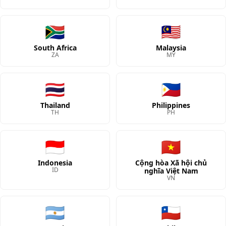
🇿🇦
🇲🇾
South Africa
Malaysia
ZA
MY
🇹🇭
🇵🇭
Thailand
Philippines
TH
PH
🇮🇩
🇻🇳
Indonesia
Cộng hòa Xã hội chủ
ID
nghĩa Việt Nam
VN
🇦🇷
🇨🇱