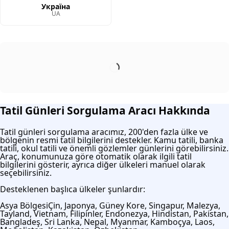
Україна
UA
Tatil Günleri Sorgulama Aracı Hakkında
Tatil günleri sorgulama aracımız, 200'den fazla ülke ve
bölgenin resmi tatil bilgilerini destekler. Kamu tatili, banka
tatili, okul tatili ve önemli gözlemler günlerini görebilirsiniz.
Araç, konumunuza göre otomatik olarak ilgili tatil
bilgilerini gösterir, ayrıca diğer ülkeleri manuel olarak
seçebilirsiniz.
Desteklenen başlıca ülkeler şunlardır:
Asya Bölgesi
Çin, Japonya, Güney Kore, Singapur, Malezya,
Tayland, Vietnam, Filipinler, Endonezya, Hindistan, Pakistan,
Bangladeş, Sri Lanka, Nepal, Myanmar, Kamboçya, Laos,