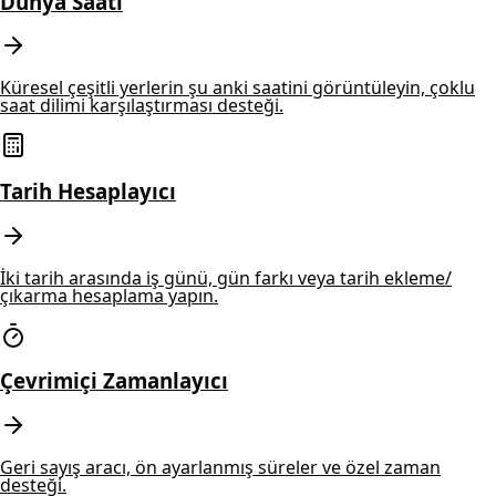
Dünya Saati
Küresel çeşitli yerlerin şu anki saatini görüntüleyin, çoklu
saat dilimi karşılaştırması desteği.
Tarih Hesaplayıcı
İki tarih arasında iş günü, gün farkı veya tarih ekleme/
çıkarma hesaplama yapın.
Çevrimiçi Zamanlayıcı
Geri sayış aracı, ön ayarlanmış süreler ve özel zaman
desteği.