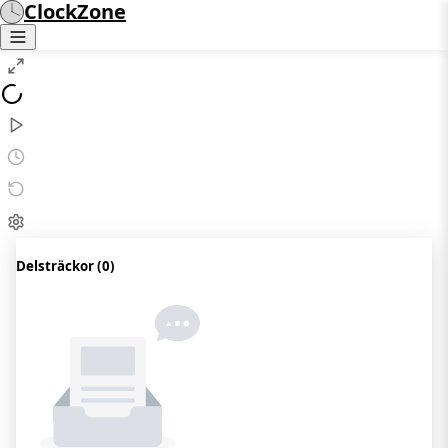
ClockZone
Delsträckor
(
0
)