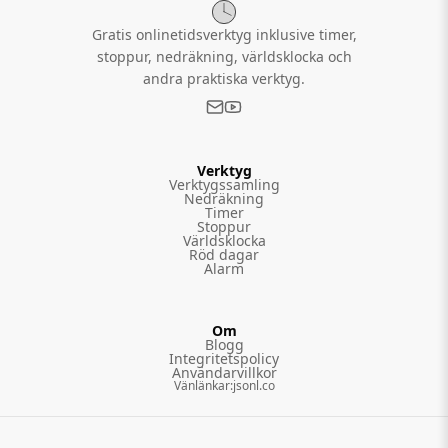
Gratis onlinetidsverktyg inklusive timer,
stoppur, nedräkning, världsklocka och
andra praktiska verktyg.
Verktyg
Verktygssamling
Nedräkning
Timer
Stoppur
Världsklocka
Röd dagar
Alarm
Om
Blogg
Integritetspolicy
Användarvillkor
Vänlänkar
:
jsonl.co