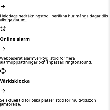
Helgdags nedräkningstool, beräkna hur många dagar tills
viktiga datum.
Online alarm
Webbaserat alarmverktyg, stöd för flera
alarmuppsättningar och anpassad ringtonsound.
Världsklocka
Se aktuell tid för olika platser, stöd för multi-tidszon
jämförelse.