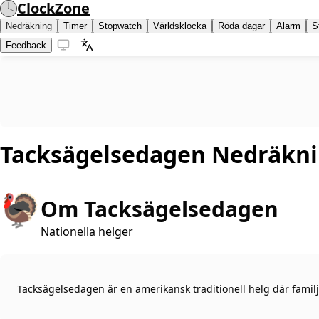
ClockZone
Nedräkning
Timer
Stopwatch
Världsklocka
Röda dagar
Alarm
S
Feedback
Tacksägelsedagen
Nedräkn
🦃
Om Tacksägelsedagen
Nationella helger
Tacksägelsedagen är en amerikansk traditionell helg där familj