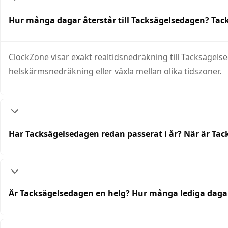
Hur många dagar återstår till Tacksägelsedagen? T
ClockZone visar exakt realtidsnedräkning till Tacksägelse
helskärmsnedräkning eller växla mellan olika tidszoner.
Har Tacksägelsedagen redan passerat i år? När är Ta
Är Tacksägelsedagen en helg? Hur många lediga daga