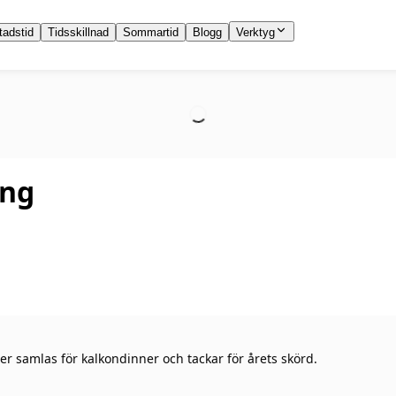
tadstid
Tidsskillnad
Sommartid
Blogg
Verktyg
ing
er samlas för kalkondinner och tackar för årets skörd.