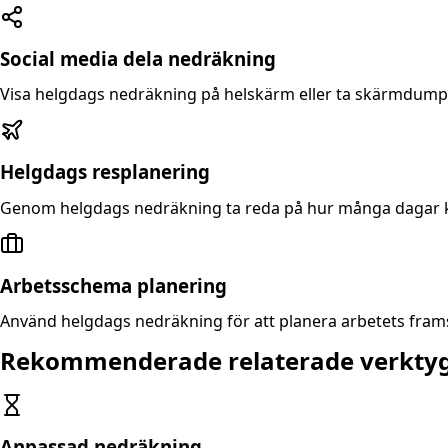
Social media dela nedräkning
Visa helgdags nedräkning på helskärm eller ta skärmdump f
Helgdags resplanering
Genom helgdags nedräkning ta reda på hur många dagar kvar 
Arbetsschema planering
Använd helgdags nedräkning för att planera arbetets frams
Rekommenderade relaterade verkty
Anpassad nedräkning