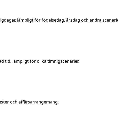
elgdagar, lämpligt för födelsedag, årsdag och andra scenarie
d tid, lämpligt för olika timnigscenarier.
mester och affärsarrangemang.