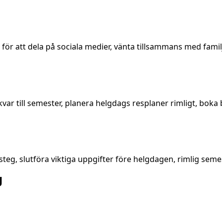
ör att dela på sociala medier, vänta tillsammans med famil
till semester, planera helgdags resplaner rimligt, boka bil
teg, slutföra viktiga uppgifter före helgdagen, rimlig se
g