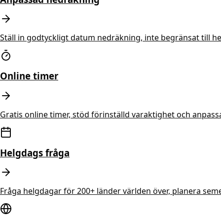
Ställ in godtyckligt datum nedräkning, inte begränsat till h
Online timer
Gratis online timer, stöd förinställd varaktighet och anpassa
Helgdags fråga
Fråga helgdagar för 200+ länder världen över, planera se