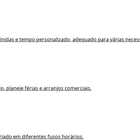
finidas e tempo personalizado, adequado para várias nec
 planeje férias e arranjos comerciais.
riado em diferentes fusos horários.