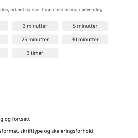
udier, arbeid og mer. Ingen nedlasting nødvendig,
3 minutter
5 minutter
 egnet for raske pauser, korte øvelser og fokusert oppmer
tt online-timer – egnet for raske oppgaver, korte meditasjo
3 minutter online-timer – egnet for kort fok
5 minutter online-tim
25 minutter
30 minutter
dsøkter, meditasjonsøvelser og fokusert læring
egnet for fokusert læring, arbeidsoppgaver og meditasjons
utter online-timer – egnet for fokusert arbeid, læringsøkt
25 minutter online-timer – klassisk Pomodor
30 minutter online-tim
-
Gratis onlin
3 timer
okus, dypt arbeid og læringsoppgaver
t for langvarig arbeid, dyp læring og fokusoppgaver
r online-timer – egnet for dypt arbeid, langvarig læring og
3 timer online-timer – egnet for dypt fokus,
-
Gratis online timer so
-
Gratis
ng og fortsett
dsformat, skrifttype og skaleringsforhold