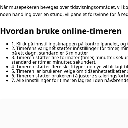
Når musepekeren beveges over tidsvisningsområdet, vil kont
noen handling over en stund, vil panelet forsvinne for å re
Hvordan bruke online-timeren
1. Klikk på innstillingsknappen på kontrollpanelet, og t
2. Timerens varighet støtter innstillinger for timer, 
på ett døgn, standard er 5 minutter.
3. Timeren støtter fire formater (timer, minutter, seku
standard er (timer, minutter, sekunder).
4. Timeren støtter flere skrifttyper, og nye vil bli lagt 
5. Timeren lar brukeren velge om tidsenhetsetiketter s
6. Timeren støtter brukeren i å justere skaleringsforh
7. Alle innstillinger for timeren lagres i den nåværen