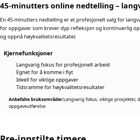
45-minutters online nedtelling – lang
En 45-minutters nedtelling er et profesjonelt valg for lang
for oppgaver som krever dyp refleksjon og kontinuerlig o
og oppnå høykvalitetsresultater.
Kjernefunksjoner
Langvarig fokus for profesjonelt arbeid
Egnet for å komme i flyt
Ideell for viktige oppgaver
Tidsramme for høykvalitetsresultater
Anbefalte bruksområder:
Langvarig fokus, viktige prosjekter, d
oppgaveutførelse
Pre-innstilte timere