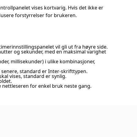
rollpanelet vises kortvarig. Hvis det ikke er
dusere forstyrrelser for brukeren.
imerinnstillingspanelet vil gli ut fra høyre side.
minutter og sekunder, med en maksimal varighet
nder, millisekunder) i ulike kombinasjoner,
til senere, standard er Inter-skrifttypen.
kal vises, standard er synlig.
oldet.
de nettleseren for enkel bruk neste gang.