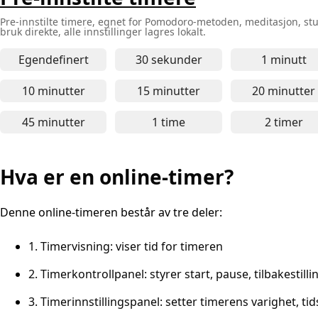
Pre-innstilte timere, egnet for Pomodoro-metoden, meditasjon, st
bruk direkte, alle innstillinger lagres lokalt.
Egendefinert
30 sekunder
1 minutt
30 sekunder online-timer –
1 minu
10 minutter
15 minutter
20 minutter
10 minutter online-timer – egnet for korte arbei
15 minutter online-timer – 
20 min
45 minutter
1 time
2 timer
45 minutter online-timer – egnet for langvarig f
1 times online-timer – egne
2 time
Hva er en online-timer?
Denne online-timeren består av tre deler:
1. Timervisning: viser tid for timeren
2. Timerkontrollpanel: styrer start, pause, tilbakestilli
3. Timerinnstillingspanel: setter timerens varighet, ti