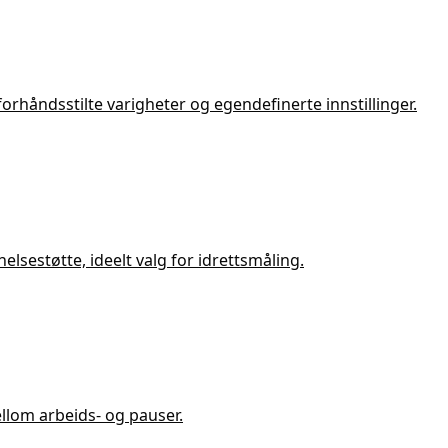
forhåndsstilte varigheter og egendefinerte innstillinger.
lsestøtte, ideelt valg for idrettsmåling.
ellom arbeids- og pauser.