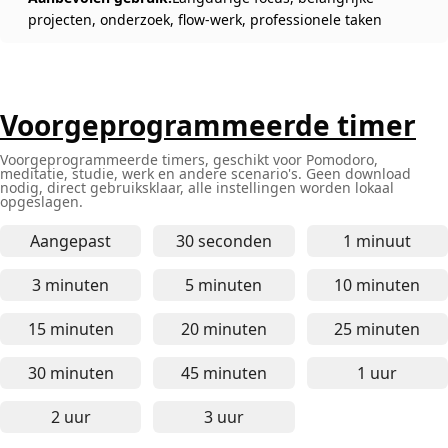
projecten, onderzoek, flow-werk, professionele taken
Voorgeprogrammeerde timer
Voorgeprogrammeerde timers, geschikt voor Pomodoro,
meditatie, studie, werk en andere scenario's. Geen download
nodig, direct gebruiksklaar, alle instellingen worden lokaal
opgeslagen.
Aangepast
30 seconden
1 minuut
30 seconden online timer - vo
1 minuut 
3 minuten
5 minuten
10 minuten
3 minuten online timer - voor korte focus, snell
5 minuten online timer - voo
10 minute
15 minuten
20 minuten
25 minuten
15 minuten online timer - geschikt voor studie, w
20 minuten online timer - ge
25 minute
30 minuten
45 minuten
1 uur
30 minuten online timer - voor middellange werk
45 minuten online timer - voo
1 uur onl
2 uur
3 uur
2 uur online timer - ideaal voor diep werk, langdu
3 uur online timer - geschikt