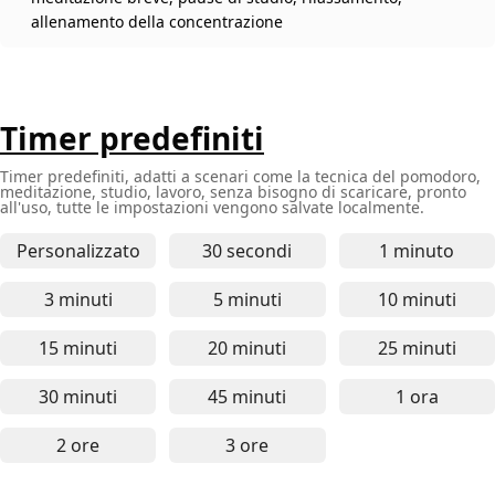
allenamento della concentrazione
Timer predefiniti
Timer predefiniti, adatti a scenari come la tecnica del pomodoro,
meditazione, studio, lavoro, senza bisogno di scaricare, pronto
all'uso, tutte le impostazioni vengono salvate localmente.
Personalizzato
30 secondi
1 minuto
Timer online di 30 secondi - p
Timer onl
3 minuti
5 minuti
10 minuti
Timer online di 3 minuti - per concentrazione rapid
Timer online di 5 minuti - pa
Timer onl
15 minuti
20 minuti
25 minuti
Timer online di 15 minuti - ottimo per studio, la
Timer online di 20 minuti - pe
Timer onl
30 minuti
45 minuti
1 ora
Timer online di 30 minuti - per compiti di media 
Timer online di 45 minuti - p
Timer onl
2 ore
3 ore
Timer online di 2 ore - ideale per lavori intensi, 
Timer online di 3 ore - adatto