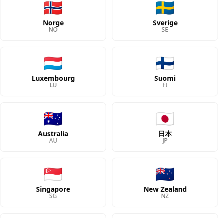
🇳🇴
🇸🇪
Norge
Sverige
NO
SE
🇱🇺
🇫🇮
Luxembourg
Suomi
LU
FI
🇦🇺
🇯🇵
Australia
日本
AU
JP
🇸🇬
🇳🇿
Singapore
New Zealand
SG
NZ