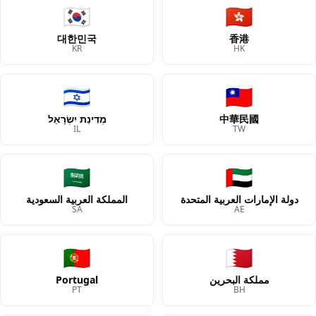
🇰🇷
🇭🇰
대한민국
香港
KR
HK
🇮🇱
🇹🇼
中華民國
מְדִינַת יִשְׂרָאֵל
IL
TW
🇸🇦
🇦🇪
دولة الإمارات العربية المتحدة
المملكة العربية السعودية
SA
AE
🇵🇹
🇧🇭
مملكة البحرين
Portugal
PT
BH