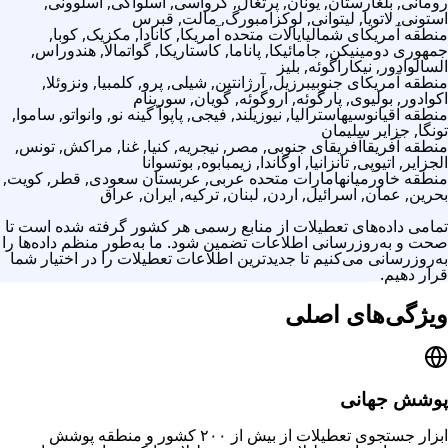
رومانی, بلغارستان, یونان, پرتغال, کرواسی, اسلواکی, اسلوونی,
استونی, لاتویا, لیتوانی, لوکزامبورگ, مالت, قبرس
منطقه آمریکای شمالی
ایالات متحده آمریکا, کانادا, مکزیک, کوبا,
جمهوری دومینیکن, جامائیکا, پاناما, کاستاریکا, گواتمالا, هندوراس,
السالوادور, نیکاراگوئه, بلیز
منطقه آمریکای جنوبی
برزیل, آرژانتین, شیلی, پرو, کلمبیا, ونزوئلا,
اکوادور, بولیوی, پارگوئه, اروگوئه, گویان, سورینام
منطقه اقیانوسیه
استرالیا, نیوزیلند, فیجی, پاپوآ گینه نو, وانواتو, ساموا,
تونگا, جزایر سلیمان
منطقه آفریقا
آفریقای جنوبی, مصر, نیجریه, کنیا, غنا, مراکش, تونس,
الجزایر, اتیوپی, تانزانیا, اوگاندا, زیمبابوه, بوتسوانا
منطقه خاورمیانه
امارات متحده عربی, عربستان سعودی, قطر, کویت,
بحرین, عمان, اسرائیل, اردن, لبنان, ترکیه, ایران, عراق
تمامی داده‌های تعطیلات از منابع رسمی هر کشور گرفته شده است تا
صحت و به‌روزرسانی اطلاعات تضمین شود. ما به‌طور منظم داده‌ها را
به‌روزرسانی می‌کنیم تا جدیدترین اطلاعات تعطیلات را در اختیار شما
قرار دهیم.
ویژگی‌های اصلی
پوشش جهانی
ابزار جستجوی تعطیلات از بیش از ۲۰۰ کشور و منطقه پوشش