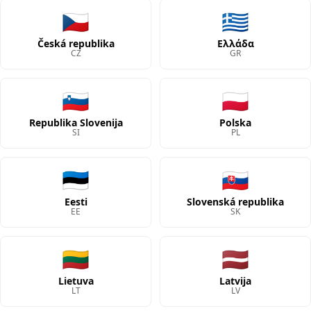
🇨🇿
🇬🇷
Česká republika
Ελλάδα
CZ
GR
🇸🇮
🇵🇱
Republika Slovenija
Polska
SI
PL
🇪🇪
🇸🇰
Eesti
Slovenská republika
EE
SK
🇱🇹
🇱🇻
Lietuva
Latvija
LT
LV