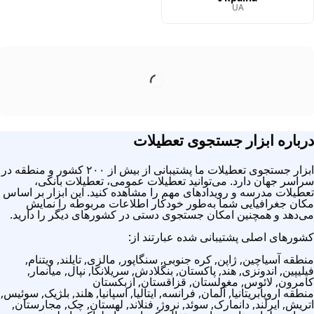
UA
درباره ابزار جستجوی تعطیلات
ابزار جستجوی تعطیلات ما پشتیبانی از بیش از ۲۰۰ کشور و منطقه در
سراسر جهان دارد. می‌توانید تعطیلات عمومی، تعطیلات بانکی،
تعطیلات مدرسه و رویدادهای مهم را مشاهده کنید. این ابزار بر اساس
مکان جغرافیایی شما به‌طور خودکار اطلاعات مربوطه را نمایش
می‌دهد و همچنین امکان جستجوی دستی در کشورهای دیگر را دارید.
کشورهای اصلی پشتیبانی شده عبارتند از:
منطقه آسیا
چین, ژاپن, کره جنوبی, سنگاپور, مالزی, تایلند, ویتنام,
فیلیپین, اندونزی, هند, پاکستان, بنگلادش, سریلانکا, نپال, میانمار,
کامرون, لائوس, مغولستان, قزاقستان, ازبکستان
منطقه اروپا
بریتانیا, آلمان, فرانسه, ایتالیا, اسپانیا, هلند, بلژیک, سوئیس,
اتریش, ایرلند, دانمارک, سوئد, نروژ, فنلاند, لهستان, چک, مجارستان,