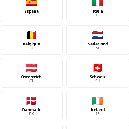
🇪🇸
🇮🇹
España
Italia
ES
IT
🇧🇪
🇳🇱
Belgique
Nederland
BE
NL
🇦🇹
🇨🇭
Österreich
Schweiz
AT
CH
🇩🇰
🇮🇪
Danmark
Ireland
DK
IE