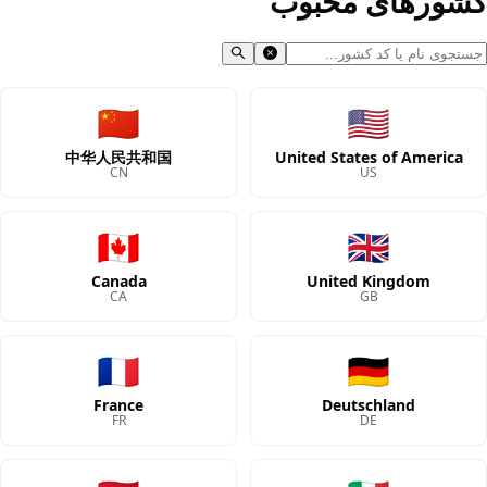
کشورهای محبوب
🇨🇳
🇺🇸
中华人民共和国
United States of America
CN
US
🇨🇦
🇬🇧
Canada
United Kingdom
CA
GB
🇫🇷
🇩🇪
France
Deutschland
FR
DE