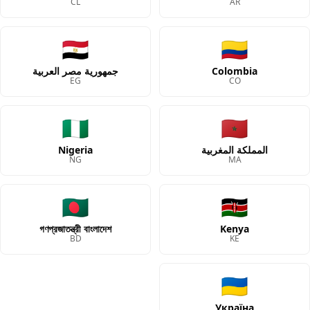
CL
AR
🇪🇬
🇨🇴
Colombia
جمهورية مصر العربية
EG
CO
🇳🇬
🇲🇦
المملكة المغربية
Nigeria
NG
MA
🇧🇩
🇰🇪
গণপ্রজাতন্ত্রী বাংলাদেশ
Kenya
BD
KE
🇺🇦
Україна