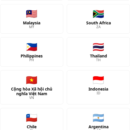
🇲🇾
🇿🇦
Malaysia
South Africa
MY
ZA
🇵🇭
🇹🇭
Philippines
Thailand
PH
TH
🇻🇳
🇮🇩
Cộng hòa Xã hội chủ
Indonesia
ID
nghĩa Việt Nam
VN
🇨🇱
🇦🇷
Chile
Argentina