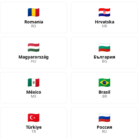
🇷🇴
🇭🇷
Romania
Hrvatska
RO
HR
🇭🇺
🇧🇬
Magyarország
България
HU
BG
🇲🇽
🇧🇷
México
Brasil
MX
BR
🇹🇷
🇷🇺
Türkiye
Россия
TR
RU