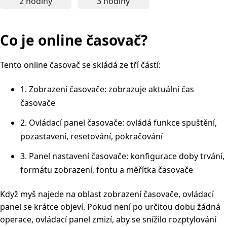
2 hodiny
3 hodiny
2hodinový online časovač - ideální pro hlubokou p
3hodinový online časovač - vh
Co je online časovač?
Tento online časovač se skládá ze tří částí:
1. Zobrazení časovače: zobrazuje aktuální čas
časovače
2. Ovládací panel časovače: ovládá funkce spuštění,
pozastavení, resetování, pokračování
3. Panel nastavení časovače: konfigurace doby trvání,
formátu zobrazení, fontu a měřítka časovače
Když myš najede na oblast zobrazení časovače, ovládací
panel se krátce objeví. Pokud není po určitou dobu žádná
operace, ovládací panel zmizí, aby se snížilo rozptylování