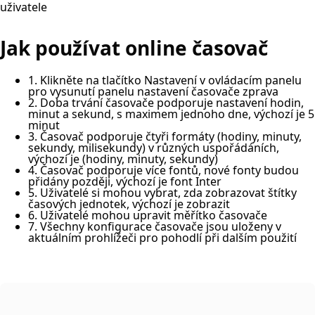
uživatele
Jak používat online časovač
1. Klikněte na tlačítko Nastavení v ovládacím panelu
pro vysunutí panelu nastavení časovače zprava
2. Doba trvání časovače podporuje nastavení hodin,
minut a sekund, s maximem jednoho dne, výchozí je 5
minut
3. Časovač podporuje čtyři formáty (hodiny, minuty,
sekundy, milisekundy) v různých uspořádáních,
výchozí je (hodiny, minuty, sekundy)
4. Časovač podporuje více fontů, nové fonty budou
přidány později, výchozí je font Inter
5. Uživatelé si mohou vybrat, zda zobrazovat štítky
časových jednotek, výchozí je zobrazit
6. Uživatelé mohou upravit měřítko časovače
7. Všechny konfigurace časovače jsou uloženy v
aktuálním prohlížeči pro pohodlí při dalším použití