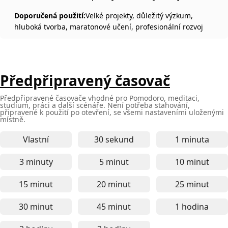
Doporučená použití:
Velké projekty, důležitý výzkum,
hluboká tvorba, maratonové učení, profesionální rozvoj
Předpřipravený časovač
Předpřipravené časovače vhodné pro Pomodoro, meditaci,
studium, práci a další scénáře. Není potřeba stahování,
připravené k použití po otevření, se všemi nastaveními uloženými
místně.
Vlastní
30 sekund
1 minuta
30sekundový online časovač - 
1minutový
3 minuty
5 minut
10 minut
3minutový online časovač - pro krátké soustředění
5minutový online časovač - p
10minutov
15 minut
20 minut
25 minut
15minutový online časovač - perfektní pro soustř
20minutový online časovač - 
25minutov
30 minut
45 minut
1 hodina
30minutový online časovač - pro středně dlouhou 
45minutový online časovač - p
1hodinový