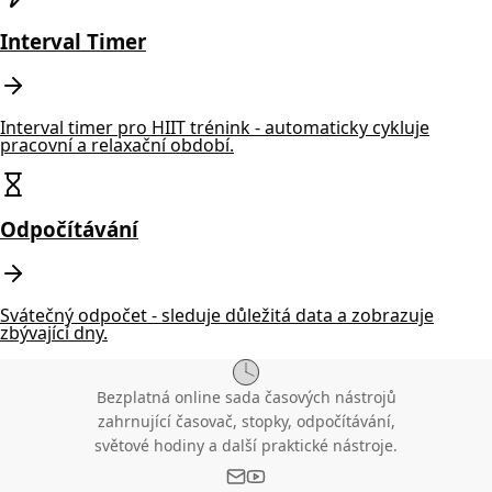
Interval Timer
Interval timer pro HIIT trénink - automaticky cykluje
pracovní a relaxační období.
Odpočítávání
Svátečný odpočet - sleduje důležitá data a zobrazuje
zbývající dny.
Bezplatná online sada časových nástrojů
zahrnující časovač, stopky, odpočítávání,
světové hodiny a další praktické nástroje.