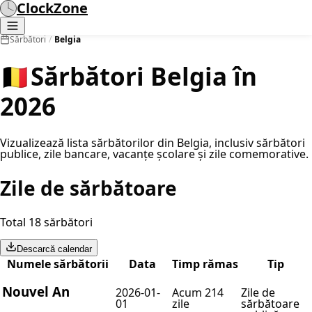
ClockZone
Sărbători
/
Belgia
🇧🇪
Sărbători Belgia în
2026
Vizualizează lista sărbătorilor din Belgia, inclusiv sărbători
publice, zile bancare, vacanțe școlare și zile comemorative.
Zile de sărbătoare
Total 18 sărbători
Descarcă calendar
Numele sărbătorii
Data
Timp rămas
Tip
Nouvel An
2026-01-
Acum 214
Zile de
01
zile
sărbătoare