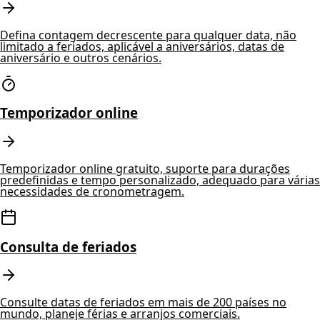
Defina contagem decrescente para qualquer data, não
limitado a feriados, aplicável a aniversários, datas de
aniversário e outros cenários.
Temporizador online
Temporizador online gratuito, suporte para durações
predefinidas e tempo personalizado, adequado para várias
necessidades de cronometragem.
Consulta de feriados
Consulte datas de feriados em mais de 200 países no
mundo, planeje férias e arranjos comerciais.