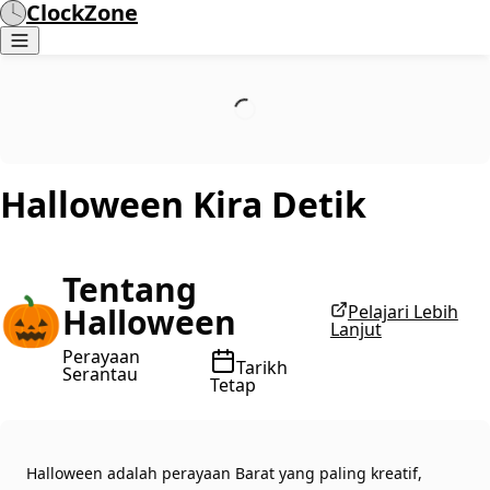
ClockZone
Halloween
Kira Detik
Tentang
🎃
Halloween
Pelajari Lebih
Lanjut
Perayaan
Tarikh
Serantau
Tetap
Halloween adalah perayaan Barat yang paling kreatif,