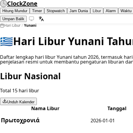
ClockZone
Hitung Mundur
Timer
Stopwatch
Jam Dunia
Libur
Alarm
Waktu 
Umpan Balik
Hari Libur
/
Yunani
🇬🇷
Hari Libur Yunani Tahu
Daftar lengkap hari libur Yunani tahun 2026, termasuk hari
penjelasan resmi untuk membantu pengaturan liburan dan 
Libur Nasional
Total 15 hari libur
Unduh Kalender
Nama Libur
Tanggal
Πρωτοχρονιά
2026-01-01