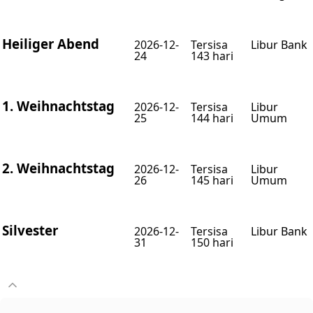
Heiliger Abend
2026-12-
Tersisa
Libur Bank
24
143 hari
1. Weihnachtstag
2026-12-
Tersisa
Libur
25
144 hari
Umum
2. Weihnachtstag
2026-12-
Tersisa
Libur
26
145 hari
Umum
Silvester
2026-12-
Tersisa
Libur Bank
31
150 hari