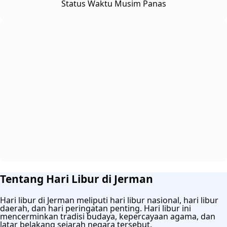
Status Waktu Musim Panas
Tentang Hari Libur di Jerman
Hari libur di Jerman meliputi hari libur nasional, hari libur
daerah, dan hari peringatan penting. Hari libur ini
mencerminkan tradisi budaya, kepercayaan agama, dan
latar belakang sejarah negara tersebut.