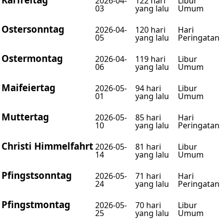
2026-04-
122 hari
Libur
03
yang lalu
Umum
Ostersonntag
2026-04-
120 hari
Hari
05
yang lalu
Peringatan
Ostermontag
2026-04-
119 hari
Libur
06
yang lalu
Umum
Maifeiertag
2026-05-
94 hari
Libur
01
yang lalu
Umum
Muttertag
2026-05-
85 hari
Hari
10
yang lalu
Peringatan
Christi Himmelfahrt
2026-05-
81 hari
Libur
14
yang lalu
Umum
Pfingstsonntag
2026-05-
71 hari
Hari
24
yang lalu
Peringatan
Pfingstmontag
2026-05-
70 hari
Libur
25
yang lalu
Umum