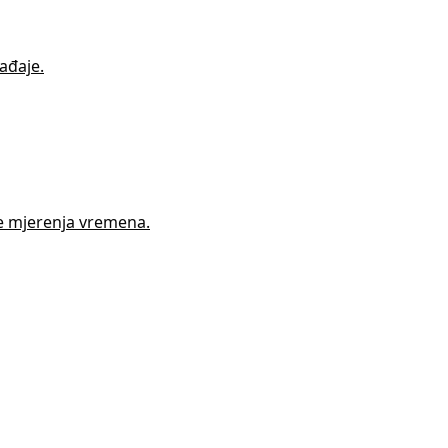
ađaje.
be mjerenja vremena.