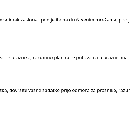
a
 snimak zaslona i podijelite na društvenim mrežama, podijeli
nje praznika, razumno planirajte putovanja u praznicima, re
tka, dovršite važne zadatke prije odmora za praznike, razu