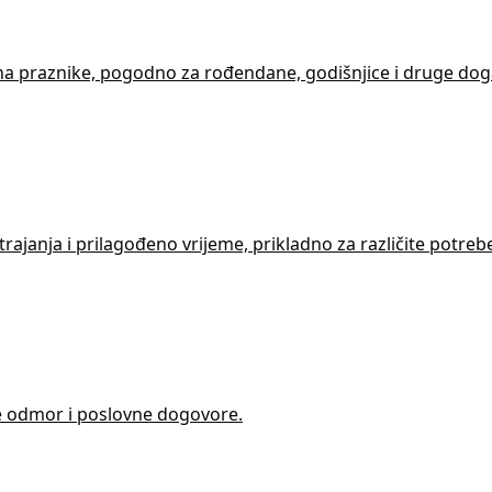
 na praznike, pogodno za rođendane, godišnjice i druge dog
rajanja i prilagođeno vrijeme, prikladno za različite potre
jte odmor i poslovne dogovore.