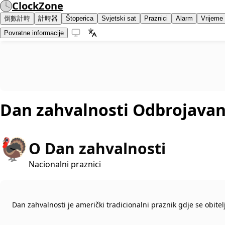
ClockZone
倒數計時
計時器
Štoperica
Svjetski sat
Praznici
Alarm
Vrijeme
Povratne informacije
Dan zahvalnosti
Odbrojavan
🦃
O Dan zahvalnosti
Nacionalni praznici
Dan zahvalnosti je američki tradicionalni praznik gdje se obitel