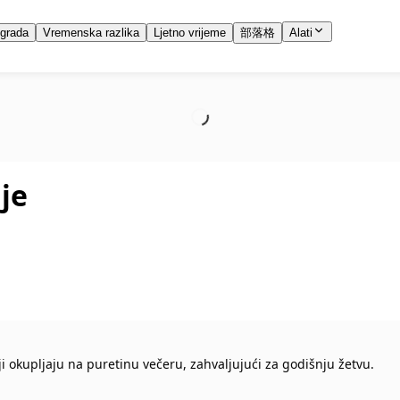
 grada
Vremenska razlika
Ljetno vrijeme
部落格
Alati
je
ji okupljaju na puretinu večeru, zahvaljujući za godišnju žetvu.