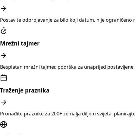
Postavite odbrojavanje za bilo koji datum, nije ograničeno
Mrežni tajmer
Besplatan mrežni tajmer, podrška za unaprijed postavljene t
Traženje praznika
Pronađite praznike za 200+ zemalja diljem svijeta, planira