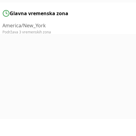
Glavna vremenska zona
America/New_York
Podržava 3 vremenskih zona