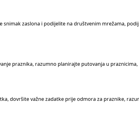
a
 snimak zaslona i podijelite na društvenim mrežama, podijeli
nje praznika, razumno planirajte putovanja u praznicima, re
tka, dovršite važne zadatke prije odmora za praznike, razu