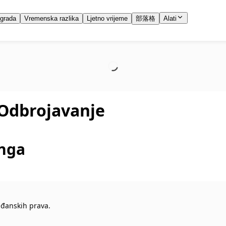
 grada
Vremenska razlika
Ljetno vrijeme
部落格
Alati
Odbrojavanje
inga
ađanskih prava.