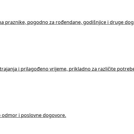
 na praznike, pogodno za rođendane, godišnjice i druge dog
rajanja i prilagođeno vrijeme, prikladno za različite potre
jte odmor i poslovne dogovore.