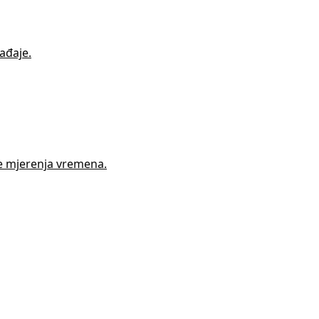
ađaje.
be mjerenja vremena.