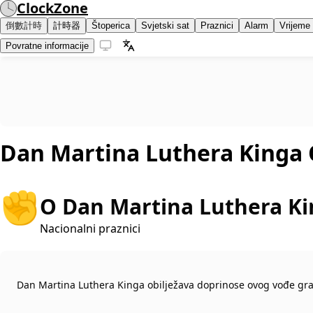
ClockZone
倒數計時
計時器
Štoperica
Svjetski sat
Praznici
Alarm
Vrijeme
Povratne informacije
Dan Martina Luthera Kinga
✊
O Dan Martina Luthera K
Nacionalni praznici
Dan Martina Luthera Kinga obilježava doprinose ovog vođe gr