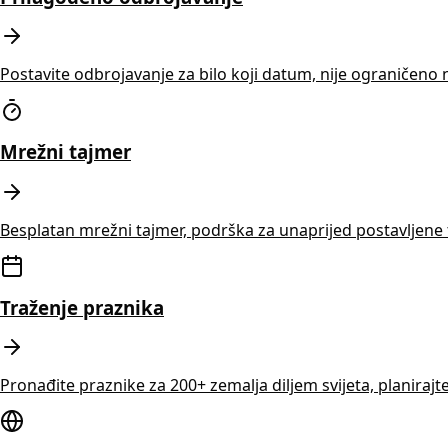
Postavite odbrojavanje za bilo koji datum, nije ograničeno
Mrežni tajmer
Besplatan mrežni tajmer, podrška za unaprijed postavljene t
Traženje praznika
Pronađite praznike za 200+ zemalja diljem svijeta, planira