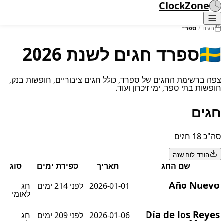
ClockZone
ספרד
/
חגים
ספרד חגים לשנת 2026
🇪
צפה ברשימת החגים של ספרד, כולל חגים ציבוריים, חופשות בנק
חופשות בתי ספר, ימי זיכרון ועוד
חגי
סה"כ 18 חג
הורד לוח שנה
סוג
ספירת ימים
תאריך
שם החג
Año Nuev
חג
לפני 214 ימים
2026-01-01
לאומי
Día de los Reye
חג
לפני 209 ימים
2026-01-06