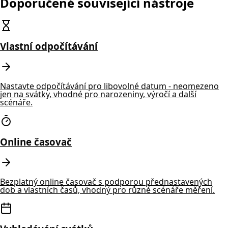
Doporučené související nástroje
Vlastní odpočítávání
Nastavte odpočítávání pro libovolné datum - neomezeno
jen na svátky, vhodné pro narozeniny, výročí a další
scénáře.
Online časovač
Bezplatný online časovač s podporou přednastavených
dob a vlastních časů, vhodný pro různé scénáře měření.