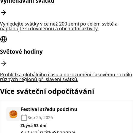
Vyhledávání svátků
Vyhledejte svátky více než 200 zemí po celém světě a
naplánujte si dovolenou a obchodní aktivity.
Světové hodiny
Prohlídka globálního času a porozumění časovému rozdílu
různých regionů při slavení svátků.
Více sváteční odpočítávání
Festival středu podzimu
🥮
Sep 25, 2026
Zbývá 53 dní
Kulturní svátky
Shanghai