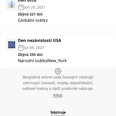
Den otců
👔
Jun 20, 2027
Zbývá 321 dní
Globální svátky
Den nezávislosti USA
🎆
Jul 04, 2027
Zbývá 335 dní
Národní svátky
New_York
Bezplatná online sada časových nástrojů
zahrnující časovač, stopky, odpočítávání,
světové hodiny a další praktické nástroje.
Nástroje
Nástroje