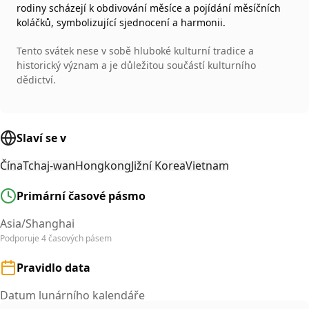
rodiny scházejí k obdivování měsíce a pojídání měsíčních
koláčků, symbolizující sjednocení a harmonii.
Tento svátek nese v sobě hluboké kulturní tradice a
historický význam a je důležitou součástí kulturního
dědictví.
Slaví se v
Čína
Tchaj-wan
Hongkong
Jižní Korea
Vietnam
Primární časové pásmo
Asia/Shanghai
Podporuje 4 časových pásem
Pravidlo data
Datum lunárního kalendáře