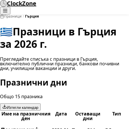
ClockZone
Празници
/
Гърция
🇬🇷
Празници в Гърция
за 2026 г.
Прегледайте списъка с празници в Гърция,
включително публични празници, банкови почивни
дни, училищни ваканции и други.
Празнични дни
Общо 15 празника
Изтегли календар
Име на празничния
Дата
Оставащи
Тип
ден
дни