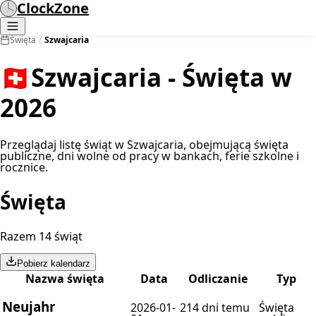
ClockZone
Święta
/
Szwajcaria
🇨🇭
Szwajcaria - Święta w
2026
Przeglądaj listę świąt w Szwajcaria, obejmującą święta
publiczne, dni wolne od pracy w bankach, ferie szkolne i
rocznice.
Święta
Razem 14 świąt
Pobierz kalendarz
Nazwa święta
Data
Odliczanie
Typ
Neujahr
2026-01-
214 dni temu
Święta