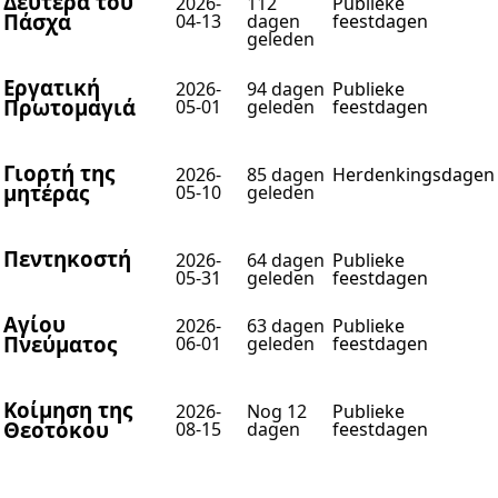
Δευτέρα του
2026-
112
Publieke
Πάσχα
04-13
dagen
feestdagen
geleden
Εργατική
2026-
94 dagen
Publieke
Πρωτομαγιά
05-01
geleden
feestdagen
Γιορτή της
2026-
85 dagen
Herdenkingsdagen
μητέρας
05-10
geleden
Πεντηκοστή
2026-
64 dagen
Publieke
05-31
geleden
feestdagen
Αγίου
2026-
63 dagen
Publieke
Πνεύματος
06-01
geleden
feestdagen
Κοίμηση της
2026-
Nog 12
Publieke
Θεοτόκου
08-15
dagen
feestdagen