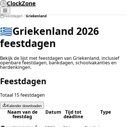
ClockZone
Feestdagen
/
Griekenland
🇬🇷
Griekenland 2026
feestdagen
Bekijk de lijst met feestdagen van Griekenland, inclusief
openbare feestdagen, bankdagen, schoolvakanties en
herdenkingen.
Feestdagen
Totaal 15 feestdagen
Kalender downloaden
Naam van de
Datum
Tijd tot
Type
feestdag
deadline