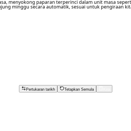
a, menyokong paparan terperinci dalam unit masa seperti t
ujung minggu secara automatik, sesuai untuk pengiraan kit
Pertukaran tarikh
Tetapkan Semula
Kira