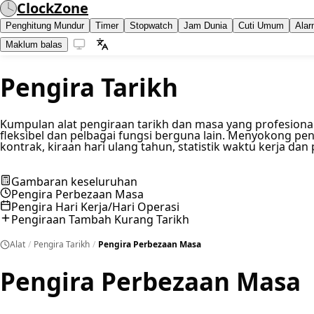
ClockZone
Penghitung Mundur
Timer
Stopwatch
Jam Dunia
Cuti Umum
Ala
Maklum balas
Pengira Tarikh
Kumpulan alat pengiraan tarikh dan masa yang profesional,
fleksibel dan pelbagai fungsi berguna lain. Menyokong pe
kontrak, kiraan hari ulang tahun, statistik waktu kerja dan p
Gambaran keseluruhan
Pengira Perbezaan Masa
Pengira Hari Kerja/Hari Operasi
Pengiraan Tambah Kurang Tarikh
Alat
/
Pengira Tarikh
/
Pengira Perbezaan Masa
Pengira Perbezaan Masa