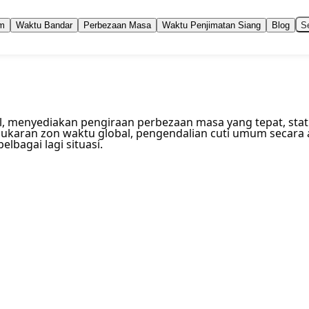
rm
Waktu Bandar
Perbezaan Masa
Waktu Penjimatan Siang
Blog
Se
 menyediakan pengiraan perbezaan masa yang tepat, statist
nukaran zon waktu global, pengendalian cuti umum secara 
elbagai lagi situasi.