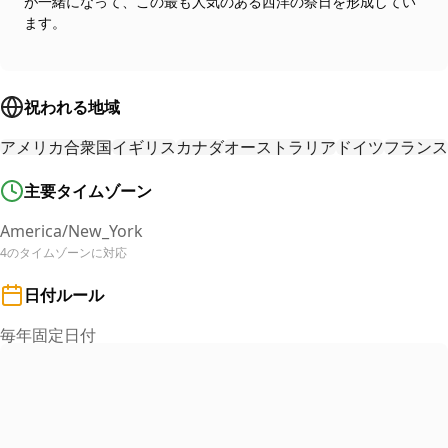
が一緒になって、この最も人気のある西洋の祭日を形成してい
ます。
祝われる地域
アメリカ合衆国
イギリス
カナダ
オーストラリア
ドイツ
フランス
主要タイムゾーン
America/New_York
4のタイムゾーンに対応
日付ルール
毎年固定日付