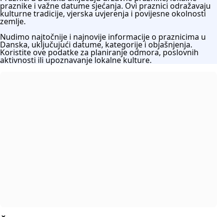
praznike i važne datume sjećanja. Ovi praznici odražavaju
kulturne tradicije, vjerska uvjerenja i povijesne okolnosti
zemlje.
Nudimo najtočnije i najnovije informacije o praznicima u
Danska, uključujući datume, kategorije i objašnjenja.
Koristite ove podatke za planiranje odmora, poslovnih
aktivnosti ili upoznavanje lokalne kulture.