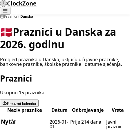
ClockZone
Praznici
/
Danska
🇩🇰
Praznici u Danska za
2026. godinu
Pregled praznika u Danska, uključujući javne praznike,
bankovne praznike, školske praznike i datume sjećanja.
Praznici
Ukupno 15 praznika
Preuzmi kalendar
Naziv praznika
Datum
Odbrojavanje
Vrsta
Nytår
2026-01-
Prije 214 dana
Javni
01
praznici