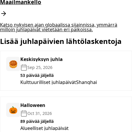
Maailmankello
Katso nykyisen ajan globaalissa sijainnissa, ymmärrä
milloin juhlapäivät vietetään eri paikoissa.
Lisää juhlapäivien lähtölaskentoja
Keskisyksyn juhla
🥮
Sep 25, 2026
53 päivää jäljellä
Kulttuurilliset juhlapäivät
Shanghai
Halloween
🎃
Oct 31, 2026
89 päivää jäljellä
Alueelliset juhlapäivät