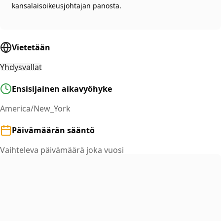
kansalaisoikeusjohtajan panosta.
Vietetään
Yhdysvallat
Ensisijainen aikavyöhyke
America/New_York
Päivämäärän sääntö
Vaihteleva päivämäärä joka vuosi