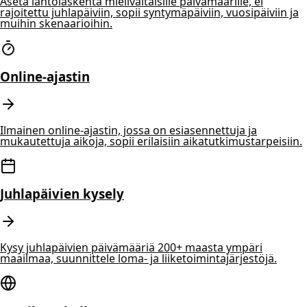
Aseta lähtölaskenta mielivaltaisille päivämäärille, ei
rajoitettu juhlapäiviin, sopii syntymäpäiviin, vuosipäiviin ja
muihin skenaarioihin.
Online-ajastin
Ilmainen online-ajastin, jossa on esiasennettuja ja
mukautettuja aikoja, sopii erilaisiin aikatutkimustarpeisiin.
Juhlapäivien kysely
Kysy juhlapäivien päivämääriä 200+ maasta ympäri
maailmaa, suunnittele loma- ja liiketoimintajärjestöjä.