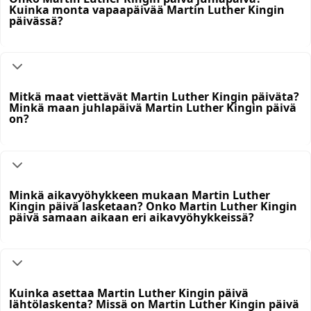
Kuinka monta vapaapäivää Martin Luther Kingin
päivässä?
Mitkä maat viettävät Martin Luther Kingin päiväta?
Minkä maan juhlapäivä Martin Luther Kingin päivä
on?
Minkä aikavyöhykkeen mukaan Martin Luther
Kingin päivä lasketaan? Onko Martin Luther Kingin
päivä samaan aikaan eri aikavyöhykkeissä?
Kuinka asettaa Martin Luther Kingin päivä
lähtölaskenta? Missä on Martin Luther Kingin päivä