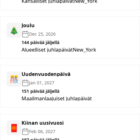
Kansalliset juhlapäivät
New_York
Joulu
🎄
Dec 25, 2026
144 päivää jäljellä
Alueelliset juhlapäivät
New_York
Uudenvuodenpäivä
🎊
Jan 01, 2027
151 päivää jäljellä
Maailmanlaajuiset juhlapäivät
Kiinan uusivuosi
🧧
Feb 06, 2027
187 päivää jäljellä