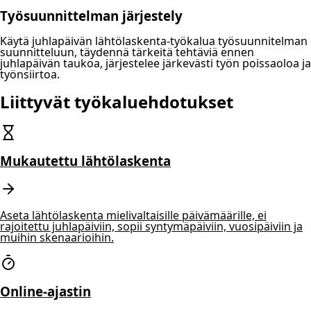
Työsuunnittelman järjestely
Käytä juhlapäivän lähtölaskenta-työkalua työsuunnitelman
suunnitteluun, täydennä tärkeitä tehtäviä ennen
juhlapäivän taukoa, järjestelee järkevästi työn poissaoloa ja
työnsiirtoa.
Liittyvät työkaluehdotukset
Mukautettu lähtölaskenta
Aseta lähtölaskenta mielivaltaisille päivämäärille, ei
rajoitettu juhlapäiviin, sopii syntymäpäiviin, vuosipäiviin ja
muihin skenaarioihin.
Online-ajastin