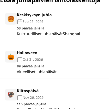
Keskisyksyn juhla
🥮
Sep 25, 2026
53 päivää jäljellä
Kulttuurilliset juhlapäivät
Shanghai
Halloween
🎃
Oct 31, 2026
89 päivää jäljellä
Alueelliset juhlapäivät
Kiitospäivä
🦃
Nov 26, 2026
115 päivää jäljellä