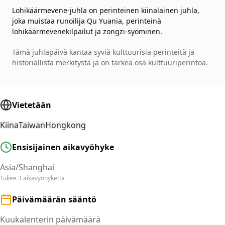
Lohikäärmevene-juhla on perinteinen kiinalainen juhla,
joka muistaa runoilija Qu Yuania, perinteinä
lohikäärmevenekilpailut ja zongzi-syöminen.
Tämä juhlapäivä kantaa syviä kulttuurisia perinteitä ja
historiallista merkitystä ja on tärkeä osa kulttuuriperintöä.
Vietetään
Kiina
Taiwan
Hongkong
Ensisijainen aikavyöhyke
Asia/Shanghai
Tukee 3 aikavyöhykettä
Päivämäärän sääntö
Kuukalenterin päivämäärä