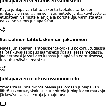
Juhlapäivien viettämisen valmistelu
Käytä juhlapäivän lähtölaskenta-työkalua tärkeiden
juhlapäivien seuraamiseen, suunnittele juhlaaktiviteetteita
etukäteen, valmistele lahjoja ja koristeluja, varmista että
kaikki on valmis juhlapäivänä.
Sosiaalinen lähtölaskennan jakaminen
Näytä juhlapäivän lähtölaskenta-työkalu kokoruututilassa
tai ota kuvakaappaus jäämiseksi sosiaalisessa mediassa,
jaa perheesi ja ystävien kanssa juhlapäivän odotuksessa,
luo juhlapäivän ilmapiiriä.
Juhlapäivien matkustussuunnittelu
Ymmärrä kuinka monta päivää jää lomaan juhlapäivän
lähtölaskenta-työkalulla, suunnittele juhlapäivien matkoja
järkevästi, varaa lentoja ja majoitusta.