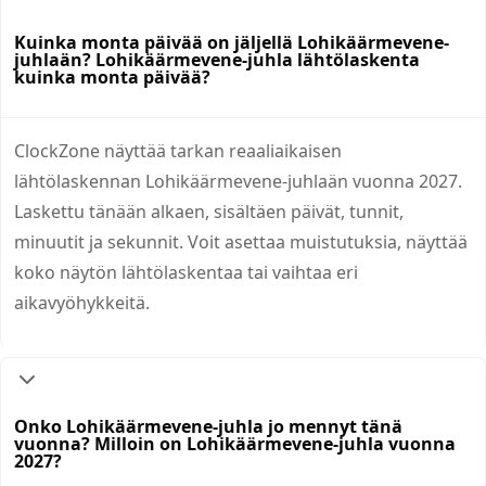
Kuinka monta päivää on jäljellä Lohikäärmevene-
juhlaän? Lohikäärmevene-juhla lähtölaskenta
kuinka monta päivää?
ClockZone näyttää tarkan reaaliaikaisen
lähtölaskennan Lohikäärmevene-juhlaän vuonna 2027.
Laskettu tänään alkaen, sisältäen päivät, tunnit,
minuutit ja sekunnit. Voit asettaa muistutuksia, näyttää
koko näytön lähtölaskentaa tai vaihtaa eri
aikavyöhykkeitä.
Onko Lohikäärmevene-juhla jo mennyt tänä
vuonna? Milloin on Lohikäärmevene-juhla vuonna
2027?