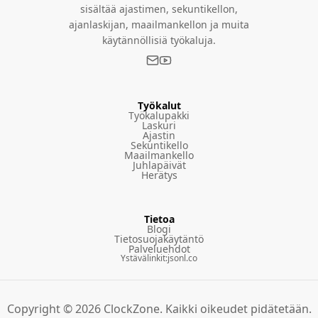
sisältää ajastimen, sekuntikellon,
ajanlaskijan, maailmankellon ja muita
käytännöllisiä työkaluja.
Työkalut
Työkalupakki
Laskuri
Ajastin
Sekuntikello
Maailmankello
Juhlapäivät
Herätys
Tietoa
Blogi
Tietosuojakäytäntö
Palveluehdot
Ystävälinkit
:
jsonl.co
Copyright © 2026 ClockZone. Kaikki oikeudet pidätetään.