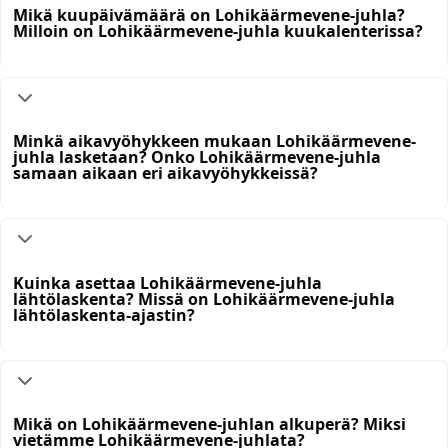
Mikä kuupäivämäärä on Lohikäärmevene-juhla?
Milloin on Lohikäärmevene-juhla kuukalenterissa?
Minkä aikavyöhykkeen mukaan Lohikäärmevene-
juhla lasketaan? Onko Lohikäärmevene-juhla
samaan aikaan eri aikavyöhykkeissä?
Kuinka asettaa Lohikäärmevene-juhla
lähtölaskenta? Missä on Lohikäärmevene-juhla
lähtölaskenta-ajastin?
Mikä on Lohikäärmevene-juhlan alkuperä? Miksi
vietämme Lohikäärmevene-juhlata?