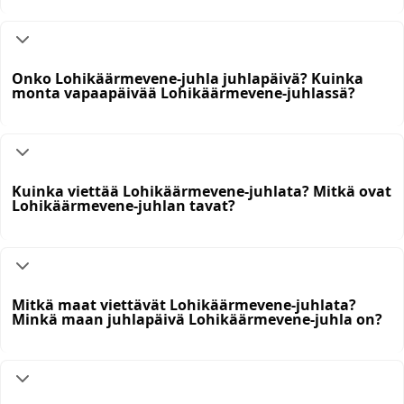
Onko Lohikäärmevene-juhla juhlapäivä? Kuinka
monta vapaapäivää Lohikäärmevene-juhlassä?
Kuinka viettää Lohikäärmevene-juhlata? Mitkä ovat
Lohikäärmevene-juhlan tavat?
Mitkä maat viettävät Lohikäärmevene-juhlata?
Minkä maan juhlapäivä Lohikäärmevene-juhla on?