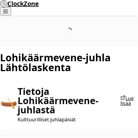
ClockZone
Lohikäärmevene-juhla
Lähtölaskenta
Tietoja
🛶
Lohikäärmevene-
Lue
lisää
juhlastä
Kulttuurilliset juhlapäivät