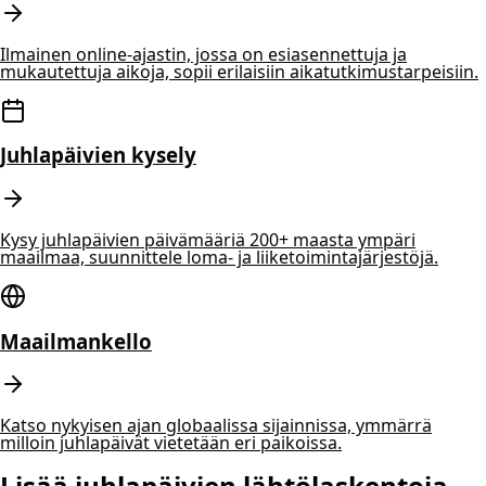
Ilmainen online-ajastin, jossa on esiasennettuja ja
mukautettuja aikoja, sopii erilaisiin aikatutkimustarpeisiin.
Juhlapäivien kysely
Kysy juhlapäivien päivämääriä 200+ maasta ympäri
maailmaa, suunnittele loma- ja liiketoimintajärjestöjä.
Maailmankello
Katso nykyisen ajan globaalissa sijainnissa, ymmärrä
milloin juhlapäivät vietetään eri paikoissa.
Lisää juhlapäivien lähtölaskentoja