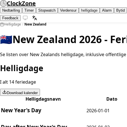
ClockZone
Nedtælling
Timer
Stopwatch
Verdensur
helligdage
Alarm
Bytid
Feedback
Helligdage
/
New Zealand
🇳🇿
New Zealand 2026 - Fer
Se listen over New Zealands helligdage, inklusive offentli
Helligdage
I alt 14 feriedage
Download kalender
Helligdagsnavn
Dato
New Year's Day
2026-01-01
Day after New Year's Day