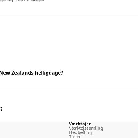
å New Zealands helligdage?
r?
Værktøjer
Værktøjssamling
Nedtælling
Timer