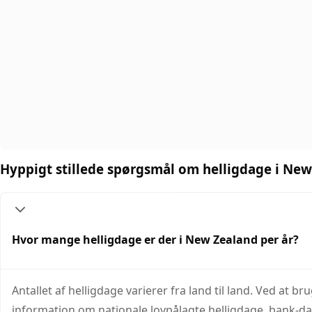
Hyppigt stillede spørgsmål om helligdage i Ne
Hvor mange helligdage er der i New Zealand per år?
Antallet af helligdage varierer fra land til land. Ved at 
information om nationale lovpålagte helligdage, bank-d