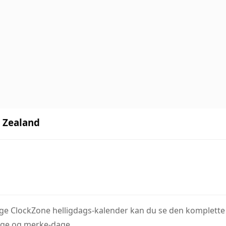
w Zealand
bruge ClockZone helligdags-kalender kan du se den komplette 
age og merke-dage.