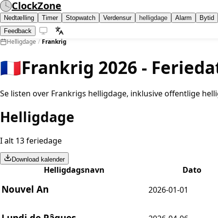
ClockZone
Nedtælling
Timer
Stopwatch
Verdensur
helligdage
Alarm
Bytid
Feedback
Helligdage
/
Frankrig
🇫🇷
Frankrig 2026 - Ferieda
Se listen over Frankrigs helligdage, inklusive offentlige h
Helligdage
I alt 13 feriedage
Download kalender
Helligdagsnavn
Dato
Nouvel An
2026-01-01
Lundi de Pâques