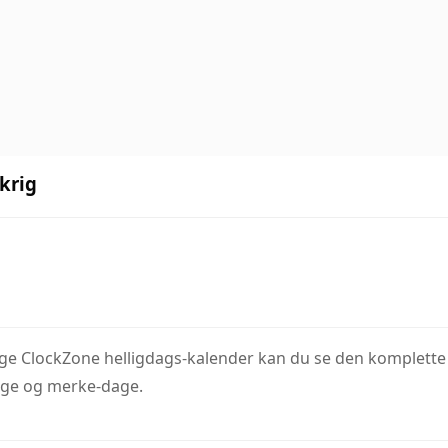
krig
bruge ClockZone helligdags-kalender kan du se den komplette l
age og merke-dage.