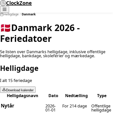
ClockZone
Helligdage
/
Danmark
🇩🇰
Danmark 2026 -
Feriedatoer
Se listen over Danmarks helligdage, inklusive offentlige
helligdage, bankdage, skoleferier og mærkedage.
Helligdage
I alt 15 feriedage
Download kalender
Helligdagsnavn
Dato
Nedtælling
Type
Nytår
2026-
For 214 dage
Offentlige
01-01
helligdage