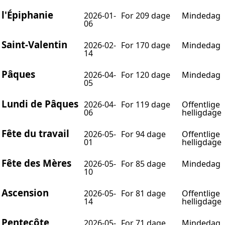
l'Épiphanie
2026-01-
For 209 dage
Mindedag
06
Saint-Valentin
2026-02-
For 170 dage
Mindedag
14
Pâques
2026-04-
For 120 dage
Mindedag
05
Lundi de Pâques
2026-04-
For 119 dage
Offentlige
06
helligdage
Fête du travail
2026-05-
For 94 dage
Offentlige
01
helligdage
Fête des Mères
2026-05-
For 85 dage
Mindedag
10
Ascension
2026-05-
For 81 dage
Offentlige
14
helligdage
Pentecôte
2026-05-
For 71 dage
Mindedag