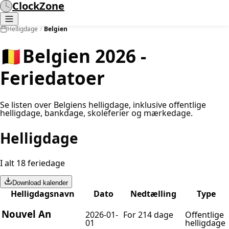
ClockZone
Helligdage
/
Belgien
🇧🇪
Belgien 2026 -
Feriedatoer
Se listen over Belgiens helligdage, inklusive offentlige
helligdage, bankdage, skoleferier og mærkedage.
Helligdage
I alt 18 feriedage
Download kalender
Helligdagsnavn
Dato
Nedtælling
Type
Nouvel An
2026-01-
For 214 dage
Offentlige
01
helligdage